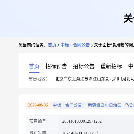
关
您当前的位置：
首页
中标｜合同公告
关于面粉/食用粉的
首页
招标预告
招标公告
重新招标
中
省份地区：
北京
广东
上海
江苏
浙江
山东
湖北
四川
河北
2026-08-06
中标｜合同公告
新疆维吾尔自治区
|
乌鲁
项目编号
2851101000012971232
发布时间
2024-07-09 14:03:17