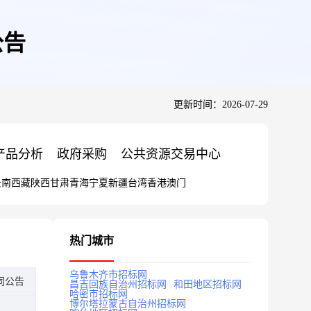
公告
更新时间：2026-07-29
产品分析
政府采购
公共资源交易中心
云南
西藏
陕西
甘肃
青海
宁夏
新疆
台湾
香港
澳门
热门城市
乌鲁木齐市招标网
同公告
昌吉回族自治州招标网
和田地区招标网
哈密市招标网
博尔塔拉蒙古自治州招标网