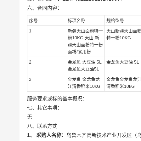
六、合同内容：
序号
标项名称
规格型号
1
新疆天山面粉特一
天山新疆天山面
粉10KG 天山 新
特一粉10KG
疆天山面粉特一粉
面粉/食用粉
2
金龙鱼 大豆油 5L
金龙鱼大豆油 5L
金龙鱼大豆油5L
3
金龙鱼 金龙鱼龙
金龙鱼金龙鱼龙
江清香稻米10kG
清香稻米10kG
服务要求或标的基本概况：
七、其它事项：
无
八、联系方式
1、 采购人名称：
乌鲁木齐高新技术产业开发区（