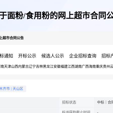
于面粉/食用粉的网上超市合同
网上超市合同公告
标通知
开标公示
候选人公示
企业招标查询
招标
河南
天津
山西
内蒙古
辽宁
吉林
黑龙江
安徽
福建
江西
湖南
广西
海南
重庆
贵州
木齐市
|
天山区
招标状态
中标｜合
标书获取截止时间