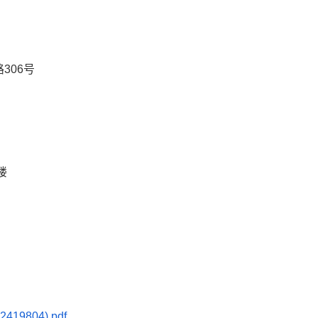
306号
楼
9804).pdf