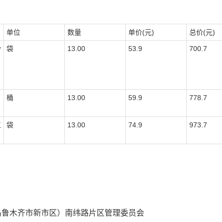
单位
数量
单价(元)
总价(元)
粉
袋
13.00
53.9
700.7
桶
13.00
59.9
778.7
江
袋
13.00
74.9
973.7
乌鲁木齐市新市区）南纬路片区管理委员会