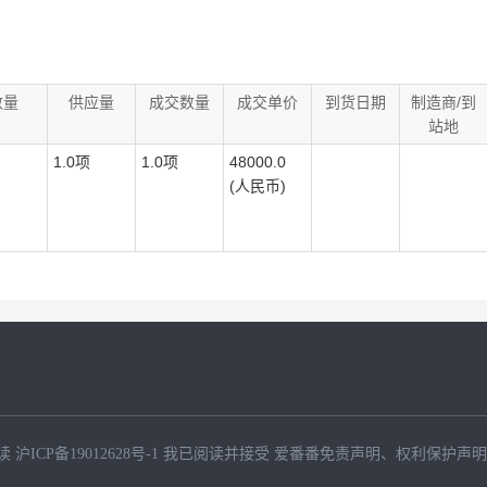
数量
供应量
成交数量
成交单价
到货日期
制造商/到
站地
1.0项
1.0项
48000.0
(人民币)
读
沪ICP备19012628号-1
我已阅读并接受
爱番番免责声明
、
权利保护声明