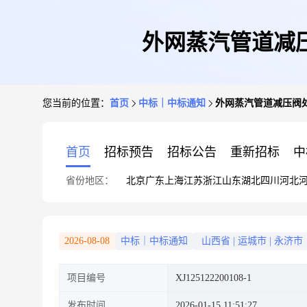
外网蒸汽管道减压阀处
您当前的位置：
首页
中标｜中标通知
外网蒸汽管道减压阀处增加
首页
招标预告
招标公告
重新招标
中
省份地区：
北京
广东
上海
江苏
浙江
山东
湖北
四川
河北
2026-08-08
中标｜中标通知
山西省
|
运城市
|
永济市
项目编号
XJ125122200108-1
发布时间
2026-01-15 11:51:27