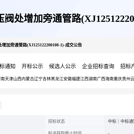
增加旁通管路(XJ125122200
旁通管路(XJ125122200108-1)-成交公告
标通知
开标公示
候选人公示
企业招标查询
招标
河南
天津
山西
内蒙古
辽宁
吉林
黑龙江
安徽
福建
江西
湖南
广西
海南
重庆
贵州
招标状态
中标｜中标通
标书获取截止时间