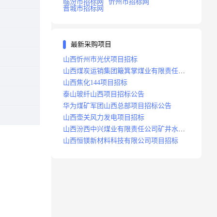
临汾市招标网
忻州市招标网
晋城市招标网
最新采购项目
山西忻州市光伏项目招标
山西煤炭运销集团簸箕掌煤业有限责任公
司井田地面三维地震勘探项目招标
山西焦化144项目招标
泰山玻纤山西项目招标公告
华为煤矿军团山西总部项目招标公告
山西壶关风力发电项目招标
山西汾西中兴煤业有限责任公司矿井水处
理站升级改造项目招标
山西恒镁新材料科技有限公司项目招标