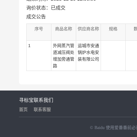
询价状态：已成交
成交公告
序号
商品名称
供应商名称
规格
1
外网蒸汽管
运城市安通
道减压阀处
锅炉水电安
增加旁通管
装有限公司
路
寻标宝
联系我们
首页
联系客服
© Baidu
使用爱番番前必