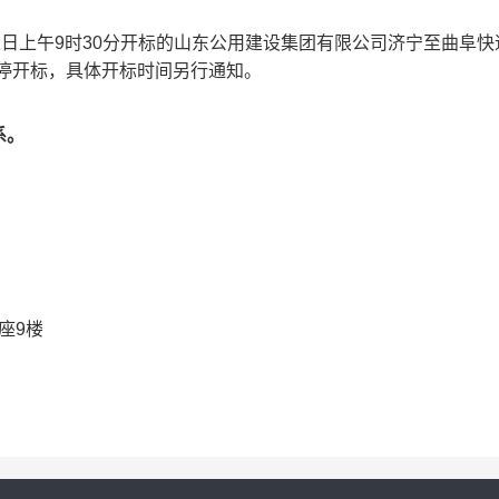
1
日上午9时3
0
分开标的
山东公用建设集团有限公司济宁至曲阜快
停开标，具体开标时间另行通知。
系。
座9楼