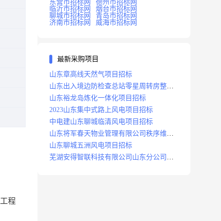
东营市招标网
德州市招标网
临沂市招标网
烟台市招标网
聊城市招标网
青岛市招标网
济南市招标网
威海市招标网
最新采购项目
山东章高线天然气项目招标
山东出入境边防检查总站零星周转房整修
项目招标中标
山东裕龙岛炼化一体化项目招标
2023山东集中式路上风电项目招标
中电建山东聊城临清风电项目招标
山东将军春天物业管理有限公司秩序维护
服务项目招标公告
山东聊城五洲风电项目招标
芜湖安得智联科技有限公司山东分公司济
南地区快递项目招标公告
工工程