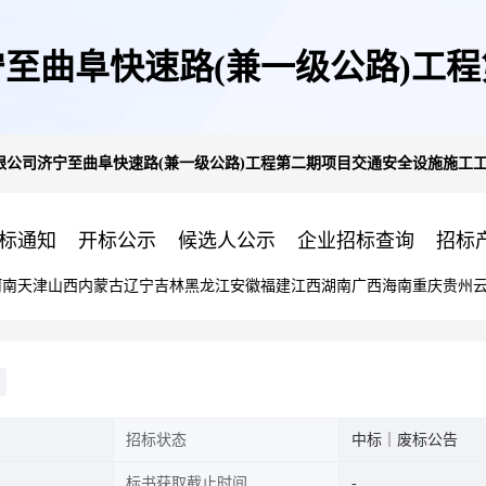
至曲阜快速路(兼一级公路)工
限公司济宁至曲阜快速路(兼一级公路)工程第二期项目交通安全设施施工
程中止公告
标通知
开标公示
候选人公示
企业招标查询
招标
河南
天津
山西
内蒙古
辽宁
吉林
黑龙江
安徽
福建
江西
湖南
广西
海南
重庆
贵州
招标状态
中标｜废标公告
标书获取截止时间