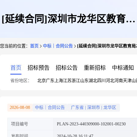
[延续合同]深圳市龙华区教育局
您当前的位置：
首页
中标｜合同公告
[延续合同]深圳市龙华区教育局
2023年局机关食材配送服务项目
首页
招标预告
招标公告
重新招标
中标通知
省份地区：
北京
广东
上海
江苏
浙江
山东
湖北
四川
河北
河南
天津
山
合同公示
2026-08-08
中标｜合同公告
广东省
|
深圳市
|
龙华区
项目编号
PLAN-2023-440309000-102001-00230
发布时间
2024-10-28 16:11:47