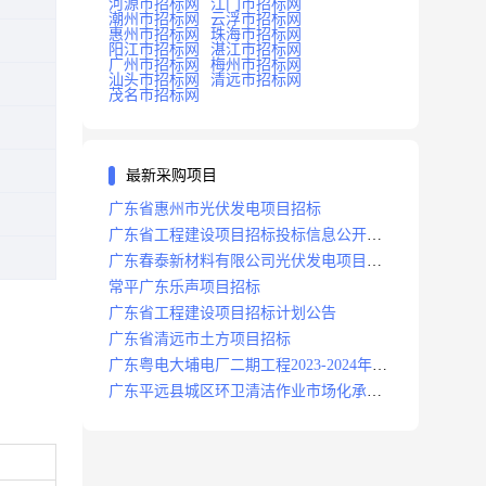
河源市招标网
江门市招标网
潮州市招标网
云浮市招标网
惠州市招标网
珠海市招标网
阳江市招标网
湛江市招标网
广州市招标网
梅州市招标网
汕头市招标网
清远市招标网
茂名市招标网
最新采购项目
广东省惠州市光伏发电项目招标
广东省工程建设项目招标投标信息公开目
录
广东春泰新材料有限公司光伏发电项目招
标
常平广东乐声项目招标
广东省工程建设项目招标计划公告
广东省清远市土方项目招标
广东粤电大埔电厂二期工程2023-2024年度
安保服务项目招标公告
广东平远县城区环卫清洁作业市场化承包
项目招标中标候选人公示