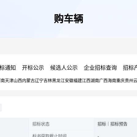
购车辆
标通知
开标公示
候选人公示
企业招标查询
招标
河南
天津
山西
内蒙古
辽宁
吉林
黑龙江
安徽
福建
江西
湖南
广西
海南
重庆
贵州
招标状态
招标｜招标预告
标书获取截止时间