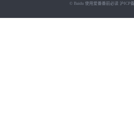
© Baidu
使用爱番番前必读
沪ICP备
NEW
HOT
暂时没有搜索结果…