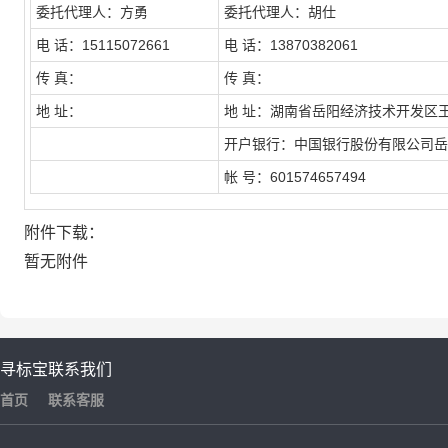
委托代理人：方勇
委托代理人：胡仕
电
话：15115072661
电
话：13870382061
传
真：
传
真：
地
址：
地
址：湖南省岳阳经济技术开发区王
开户银行：中国银行股份有限公司岳
帐
号：601574657494
附件下载：
暂无附件
寻标宝
联系我们
首页
联系客服