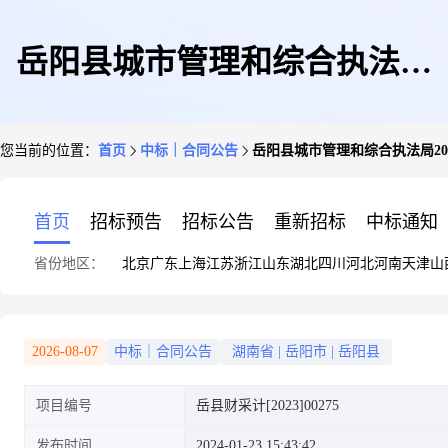
岳阳县城市管理和综合执法局
您当前的位置：
首页
中标｜合同公告
岳阳县城市管理和综合执法局20
2024年岳阳县县城春节气氛营造
首页
招标预告
招标公告
重新招标
中标通知
省份地区：
北京
广东
上海
江苏
浙江
山东
湖北
四川
河北
河南
天津
山
项目(包1)合同公告
2026-08-07
中标｜合同公告
湖南省
|
岳阳市
|
岳阳县
项目编号
岳县财采计[2023]00275
发布时间
2024-01-23 15:43:42