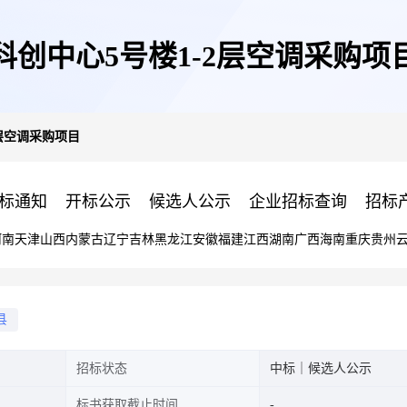
科创中心5号楼1-2层空调采购项
2层空调采购项目
标通知
开标公示
候选人公示
企业招标查询
招标
河南
天津
山西
内蒙古
辽宁
吉林
黑龙江
安徽
福建
江西
湖南
广西
海南
重庆
贵州
县
招标状态
中标｜候选人公示
标书获取截止时间