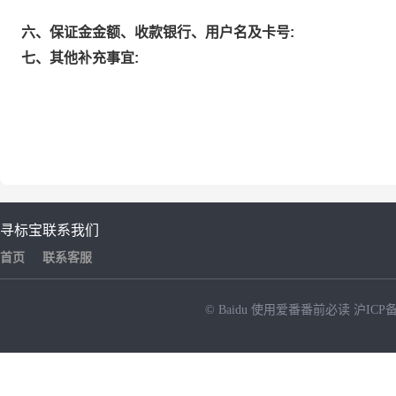
六、保证金金额、收款银行、用户名及卡号:
七、其他补充事宜:
寻标宝
联系我们
首页
联系客服
© Baidu
使用爱番番前必读
沪ICP备
NEW
HOT