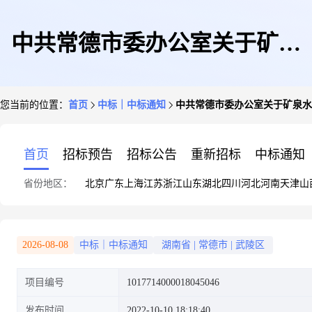
中共常德市委办公室关于矿泉
您当前的位置：
首页
中标｜中标通知
中共常德市委办公室关于矿泉水
水/纯净水的网上超市采购项目
首页
招标预告
招标公告
重新招标
中标通知
省份地区：
北京
广东
上海
江苏
浙江
山东
湖北
四川
河北
河南
天津
山
成交公告
2026-08-08
中标｜中标通知
湖南省
|
常德市
|
武陵区
项目编号
1017714000018045046
发布时间
2022-10-10 18:18:40