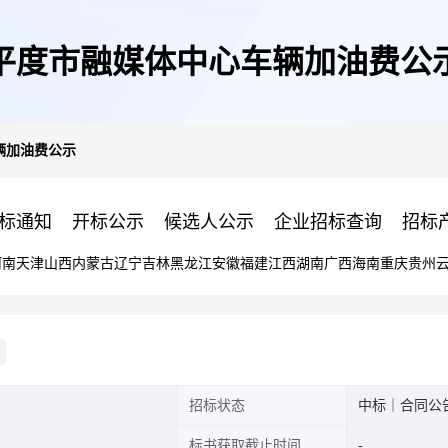
平度市融媒体中心车辆加油费公
辆加油费公示
标通知
开标公示
候选人公示
企业招标查询
招标
河南
天津
山西
内蒙古
辽宁
吉林
黑龙江
安徽
福建
江西
湖南
广西
海南
重庆
贵州
招标状态
中标｜合同公
标书获取截止时间