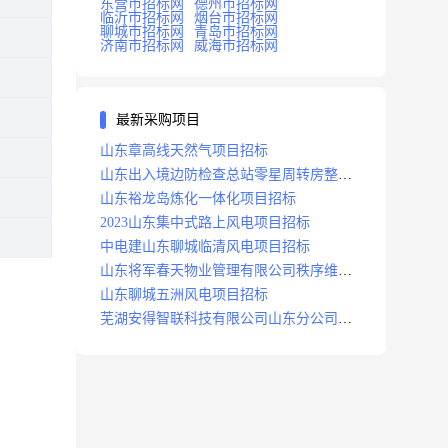
东营市招标网
德州市招标网
临沂市招标网
烟台市招标网
聊城市招标网
青岛市招标网
济南市招标网
威海市招标网
最新采购项目
山东章高线天然气项目招标
山东出入境边防检查总站零星周转房整修
项目招标中标
山东裕龙岛炼化一体化项目招标
2023山东集中式路上风电项目招标
中电建山东聊城临清风电项目招标
山东将军春天物业管理有限公司秩序维护
服务项目招标公告
山东聊城五洲风电项目招标
芜湖安得智联科技有限公司山东分公司济
南地区快递项目招标公告