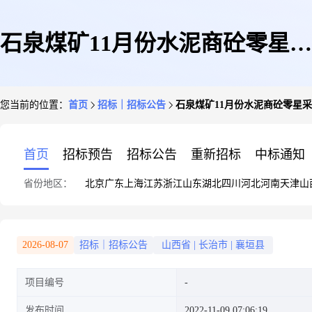
石泉煤矿11月份水泥商砼零星采
您当前的位置：
首页
招标｜招标公告
石泉煤矿11月份水泥商砼零星
购
首页
招标预告
招标公告
重新招标
中标通知
省份地区：
北京
广东
上海
江苏
浙江
山东
湖北
四川
河北
河南
天津
山
2026-08-07
招标｜招标公告
山西省
|
长治市
|
襄垣县
项目编号
发布时间
2022-11-09 07:06:19