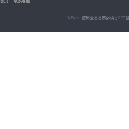
首页
联系客服
© Baidu
使用爱番番前必读
沪ICP备
NEW
HOT
暂时没有搜索结果…