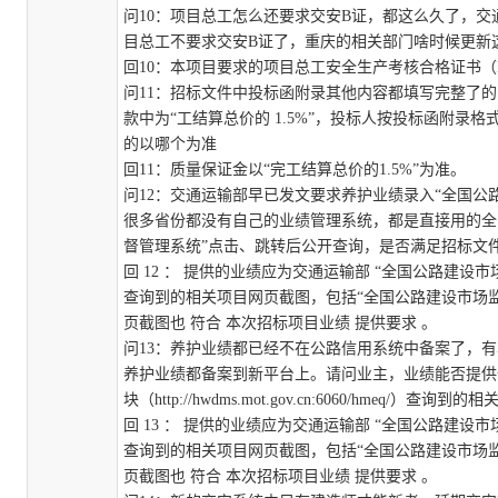
问
10
：
项目总工怎么还要求交安
B证，都这么久了，交
目总工不要求交安B证了，重庆的相关部门啥时候更新
回
10
：
本项目要求的项目总工安全生产考核合格证书（
问
11
：
招标文件中投标函附录其他内容都填写完整了的
款中为“工结算总价的 1.5%”，投标人按投标函附录
的以哪个为准
回
11
：
质量保证金以
“
完工结算总价的
1.5%
”为准
。
问
12
：
交通运输部早已发文要求养护业绩录入
“全国公
很多省份都没有自己的业绩管理系统，都是直接用的全
督管理系统”点击、跳转后公开查询，是否满足招标文
回
12
：
提供的业绩应为交通运输部
“全国公路建设市
查询到的相关项目网页截图，包括“全国公路建设市场
页截图也
符合
本次招标项目业绩
提供要求
。
问
13
：
养护业绩都已经不在公路信用系统中备案了，有
养护业绩都备案到新平台上。请问业主，业绩能否提供
块（http://hwdms.mot.gov.cn:6060/hmeq/）查
回
13
：
提供的业绩应为交通运输部
“全国公路建设市
查询到的相关项目网页截图，包括“全国公路建设市场
页截图也
符合
本次招标项目业绩
提供要求
。