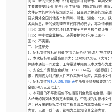
问
14
：
新的交安系统中只有建造师才能新考、延期交安
工要求交安B证明显与行业主管部门的规定规则相违背
文件范本的时间在新规则之前，且交通运输部的规定适
要求另外全国其他省市如四川、湖北、湖南、北京、陕
各类信息，新的规则理应替代陈旧的要求，再次请求删
回
14
：
本项目要求的项目总工安全生产考核合格证书（
问
15
：
中小微企业投标，还需要提供分包承诺函不
回
15
：
不需要
。
二、补遗部分：
1、招标文件投标函附录中“
%合同价格
”修改为“
完工结
2、
本次招标项目最高限价为：
元（大写：
11709827.38
件随本通知一同发出，工程量清单限价以本次发布为准
3、安全生产费暂定金额为：
173051.64
元。《投标函》
报，否则视为对招标文件不作实质性响应，其投标文件
4、招标文件
投标人须知前附表
中所有业绩规模要求
“
合
金额
870万元及以上
”。
5、本项目的不平衡报价不包括暂列金及暂定金额，招
人给出的暂列金及暂定金额填报，否则视为对招标文件
注：已发出的招标文件和工程量清单与本次通知不一致
内容，无论下载与否，都视为全部知晓其全部内容。