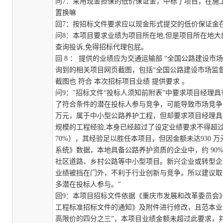
问
7
：采用现金担保的低价保证金，中标了项目，在施
置换嘛
回
7
：
按招标文件要求应以现金形式提交的
低价保证金
问
8
：
本项目要求业绩为项目所在地
,但是项目所在地大
查询投诉,免得招标代理包屁
。
回
8
：
提供的业绩应为交通运输部
“全国公路建设市场
询到的相关项目网页截图，包括“全国公路建设市场监
截图也
符合
本次招标项目业绩
提供要求
。
问
9
：
"招标文件“投标人须知前附表”中要求项目经理具
了符合条件的潜在投标人参与竞争，可能导致市场竞争
万元，属于中小型公路养护工程，但却要求项目经理具备“单
规模的工程经验,本身已经超过了设定业绩要求不得超过
70%），其经验足以胜任本项目，但因金额未达930
系统》数据，本地具备公路养护资质的企业中，约 90% 
社区道路、乡村公路等中小型项目。新兴企业或转型企
业绩被挡在门外，不利于行业创新与竞争。所以建议取
多潜在投标人参与。"
回
9
：
本项目招标文件依据《重庆市发展和改革委员会
工程标准招标文件的通知》及附件进行修改，且范本业
高限价的四分之三”，本项目业绩金额未超过此要求，