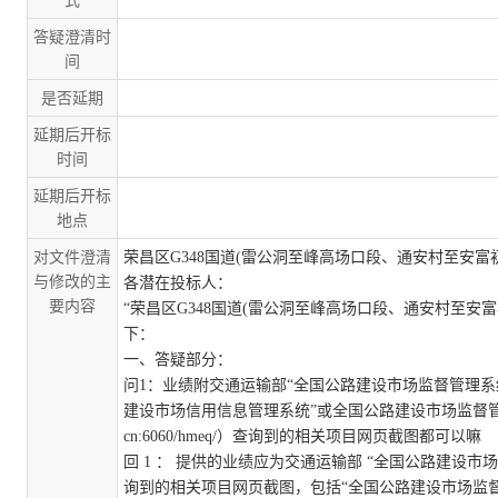
式
答疑澄清时
间
是否延期
延期后开标
时间
延期后开标
地点
对文件澄清
荣昌区
G348国道(雷公洞至峰高场口段、通安村至安
与修改的主
各潜在投标人：
要内容
“
荣昌区
G348国道(雷公洞至峰高场口段、通安村至安
下：
一、答疑部分：
问
1
：业绩附交通运输部
“全国公路建设市场监督管理系统”（h
建设市场信用信息管理系统”或全国公路建设市场监督管理系统—
cn:6060/hmeq/）查询到的相关项目网页截图都可以嘛
回
1
：
提供的业绩应为交通运输部
“全国公路建设市场
询到的相关项目网页截图，包括“全国公路建设市场监