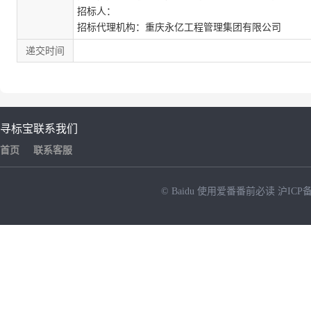
招标人：
招标代理机构：
重庆永亿工程管理集团有限公司
递交时间
寻标宝
联系我们
首页
联系客服
© Baidu
使用爱番番前必读
沪ICP备
NEW
HOT