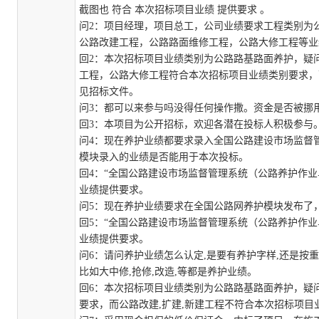
截图也
符合
本次招标项目业绩
提供要求
。
问
2
：项目经理，项目总工，公司业绩要求工程类别为
公路改建工程，公路路面维修工程，公路大修工程等业
回
2
：
本次招标项目业绩类别为公路路基路面养护，疑
工程，公路大修工程符合本次招标项目业绩类别要求，
见招标文件。
问
3
：都可以来参与吗没得任何操作撒。资金是否被挪
回
3
：
本项目为公开招标，欢迎各潜在投标人积极参与
问
4
：现在养护业绩都要求录入全国公路建设市场监督
模块录入的业绩是否能用于本次投标
。
回
4
：
“全国公路建设市场监督管理系统（公路养护作业
业绩
提供要求
。
问
5
：
现在养护业绩要求在全国公路网养护模块发布了
回
5
：
“全国公路建设市场监督管理系统（公路养护作业
业绩
提供要求
。
问
6
：
请问养护业绩怎么认定
,是要有养护字样,还是按
比如大中修,抢修,改造,等都是养护业绩
。
回
6
：
本次招标项目业绩类别为公路路基路面养护，疑
要求，而公路改建,扩建,新建工程不符合本次招标项