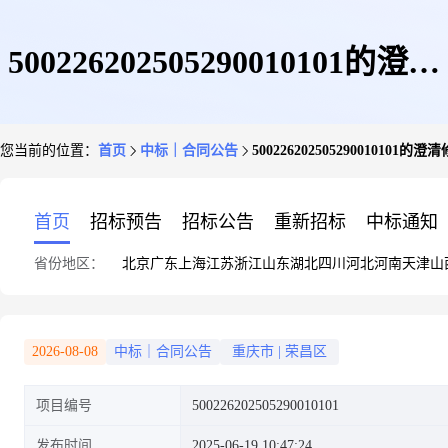
500226202505290010101的澄清
您当前的位置：
首页
中标｜合同公告
500226202505290010101的
修改文件
首页
招标预告
招标公告
重新招标
中标通知
省份地区：
北京
广东
上海
江苏
浙江
山东
湖北
四川
河北
河南
天津
山
2026-08-08
中标｜合同公告
重庆市
|
荣昌区
项目编号
500226202505290010101
发布时间
2025-06-19 10:47:24