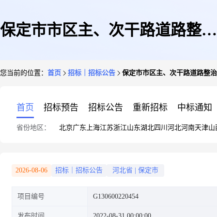
保定市市区主、次干路道路整治
您当前的位置：
首页
招标｜招标公告
保定市市区主、次干路道路整治提
提升工程(2019年)阳光大街、长
首页
招标预告
招标公告
重新招标
中标通知
省份地区：
北京
广东
上海
江苏
浙江
山东
湖北
四川
河北
河南
天津
山
城大街高压架空线路改造施工
2026-08-06
招标｜招标公告
河北省
|
保定市
项目编号
G130600220454
发布时间
2022-08-31 00:00:00