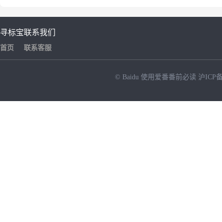
寻标宝
联系我们
首页
联系客服
© Baidu
使用爱番番前必读
沪ICP备
NEW
HOT
暂时没有搜索结果…