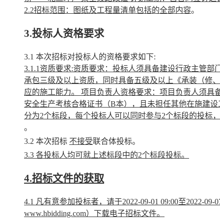
2.2招标范围：图纸及工程量清单包括的全部内容
。
3.投标人资格要求
3.1 本次招标对投标人的资格要求如下:
3.1.1资质要求:资质要求：投标人须具备建设行政主
承包三级及以上资质，同时具备五级及以上《承装（修
应的施工能力。 项目负责人资格要求：项目负责人须具
安全生产考核合格证书（B本），且未担任其他在施建设
分为2个标段，每个投标人可以同时参与2个标段的投标
。
3.2 本次招标
不接受
联合体投标。
3.3 各投标人均可就上述标段中的
2
个标段投标。
4.招标文件的获取
4.1 凡有意参加投标者，请于
2022-09-01 09:00
至
2022-09-0
www.hbidding.com）
下载电子招标文件。