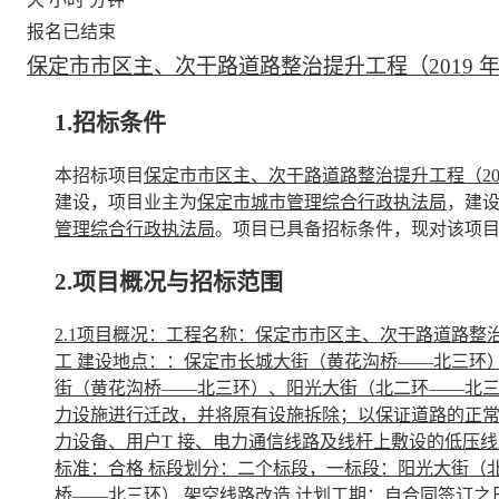
报名已结束
保定市市区主、次干路道路整治提升工程（2019 
1.招标条件
本招标项目
保定市市区主、次干路道路整治提升工程（20
建设，项目业主为
保定市城市管理综合行政执法局
，建
管理综合行政执法局
。项目已具备招标条件，现对该项
2.项目概况与招标范围
2.1项目概况：工程名称：保定市市区主、次干路道路整治
工 建设地点：：保定市长城大街（黄花沟桥——北三环
街（黄花沟桥——北三环）、阳光大街（北二环——北三
力设施进行迁改，并将原有设施拆除；以保证道路的正
力设备、用户T 接、电力通信线路及线杆上敷设的低压线路
标准：合格 标段划分：二个标段，一标段：阳光大街（
桥——北三环） 架空线路改造 计划工期：自合同签订