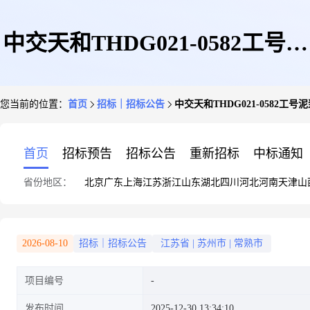
中交天和THDG021-0582工号泥
您当前的位置：
首页
招标｜招标公告
中交天和THDG021-0582
浆泵电机公开竞争性谈判采购-
首页
招标预告
招标公告
重新招标
中标通知
省份地区：
北京
广东
上海
江苏
浙江
山东
湖北
四川
河北
河南
天津
山
中交天和THDG021-0582工号泥
2026-08-10
招标｜招标公告
江苏省
|
苏州市
|
常熟市
项目编号
浆泵电机公开竞争性谈判采购
发布时间
2025-12-30 13:34:10