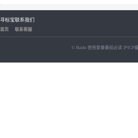
寻标宝
联系我们
首页
联系客服
© Baidu
使用爱番番前必读
沪ICP备
NEW
HOT
暂时没有搜索结果…