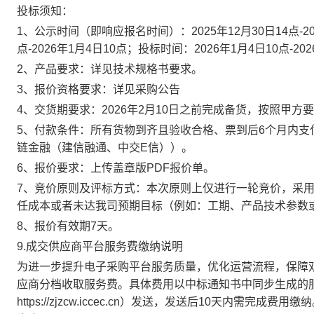
投标须知：
1、
公示时间（即响应报名时间）：
2025年
12月30日14
点
-2
点
-202
6年1月4日10
点；投标时间：
202
6年1月4日10
点
-202
2、产品要求：详见技术规格书要求。
3、报价资格要求：详见采购公告
4、交货期要求：2026年2月10日之前完成备货，按照甲方
5、付款条件
：所有货物到齐且验收合格、票到后
6个月内支
链金融（建信融通、中交E信））。
6、报价要求：
上传盖章版
PDF报价单
。
7、竞价原则及评标方式：本次原则上仅进行一轮竞价，采
任成本或者未达我司预期目标（例如：工期、产品技术参数
8
、报价有效期
7天。
9.成交供应商平台服务费缴纳说明
为进一步提升电子采购平台服务质量，优化运营流程，保障
应商分档收取服务费。具体费用以中标通知书中同步生成的
https://zjzcw.iccec.cn）发送，发送后10天内需完