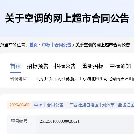
关于空调的网上超市合同公告
您当前的位置：
首页
中标｜合同公告
关于空调的网上超市合同公告
首页
招标预告
招标公告
重新招标
中标通知
省份地区：
北京
广东
上海
江苏
浙江
山东
湖北
四川
河北
河南
天津
山
2026-08-06
中标｜合同公告
广西壮族自治区
|
河池市
|
金城江
项目编号
2612501000008028621