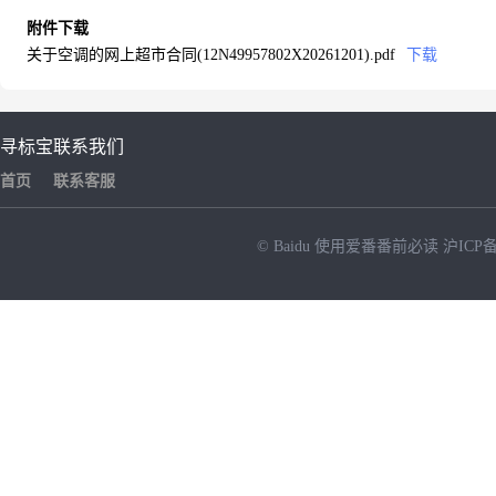
附件下载
关于空调的网上超市合同(12N49957802X20261201).pdf
下载
寻标宝
联系我们
首页
联系客服
© Baidu
使用爱番番前必读
沪ICP备
NEW
HOT