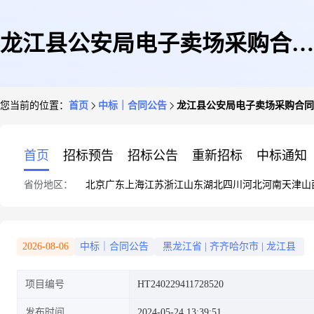
龙江县公安局电子卖场采购合同
您当前的位置：
首页
中标｜合同公告
龙江县公安局电子卖场采购合同
政府采购合同公告
首页
招标预告
招标公告
重新招标
中标通知
省份地区：
北京
广东
上海
江苏
浙江
山东
湖北
四川
河北
河南
天津
山
2026-08-06
中标｜合同公告
黑龙江省
|
齐齐哈尔市
|
龙江县
项目编号
HT240229411728520
发布时间
2024-05-24 13:39:51