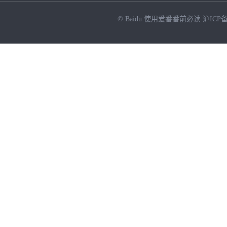
© Baidu
使用爱番番前必读
沪ICP备
NEW
HOT
暂时没有搜索结果…