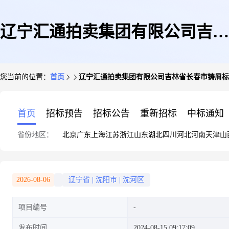
辽宁汇通拍卖集团有限公司吉林
您当前的位置：
首页
辽宁汇通拍卖集团有限公司吉林省长春市铸屑标的拍卖
省长春市铸屑标的拍卖公告
首页
招标预告
招标公告
重新招标
中标通知
省份地区：
北京
广东
上海
江苏
浙江
山东
湖北
四川
河北
河南
天津
山
2024.08.26
2026-08-06
辽宁省
|
沈阳市
|
沈河区
项目编号
发布时间
2024-08-15 09:17:09