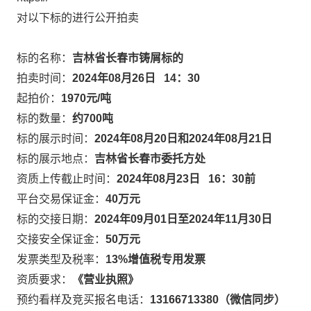
对以下标的进行公开拍卖
标的名称：
吉林省长春市铸屑标的
拍卖时间：
2024
年
08
月
26
日
14
：
30
起拍价：
1970
元
/
吨
标的数量：
约
700
吨
标的展示时间：
2024
年
08
月
20
日和
2024
年
08
月
21
日
标的展示地点：
吉林省长春市委托方处
资质上传截止时间：
2024
年
08
月
23
日
16
：
30
前
平台交易保证金：
40
万元
标的交接日期：
2024
年
09
月
01
日至
2024
年
11
月
30
日
交接安全保证金：
50
万元
发票类型及税率：
13%
增值税专用发票
资质要求：
《营业执照》
预约看样及竞买报名电话：
13166713380
（微信同步）