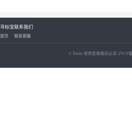
寻标宝
联系我们
首页
联系客服
© Baidu
使用爱番番前必读
沪ICP备
NEW
HOT
暂时没有搜索结果…