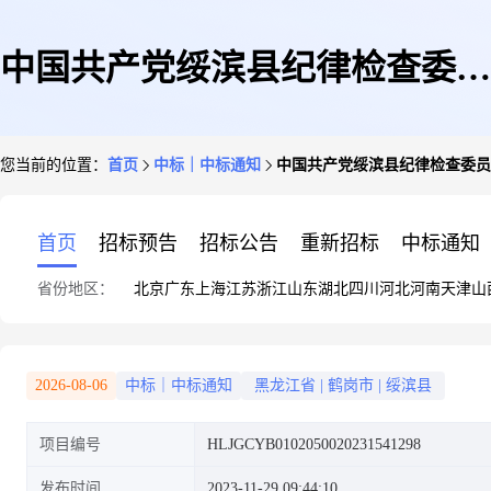
中国共产党绥滨县纪律检查委员
您当前的位置：
首页
中标｜中标通知
中国共产党绥滨县纪律检查委员
会安装完善结果公告
首页
招标预告
招标公告
重新招标
中标通知
省份地区：
北京
广东
上海
江苏
浙江
山东
湖北
四川
河北
河南
天津
山
2026-08-06
中标｜中标通知
黑龙江省
|
鹤岗市
|
绥滨县
项目编号
HLJGCYB0102050020231541298
发布时间
2023-11-29 09:44:10