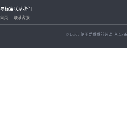
寻标宝
联系我们
首页
联系客服
© Baidu
使用爱番番前必读
沪ICP备
NEW
HOT
暂时没有搜索结果…