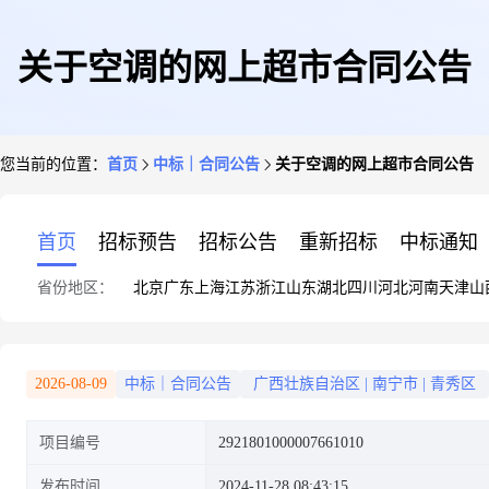
关于空调的网上超市合同公告
您当前的位置：
首页
中标｜合同公告
关于空调的网上超市合同公告
首页
招标预告
招标公告
重新招标
中标通知
省份地区：
北京
广东
上海
江苏
浙江
山东
湖北
四川
河北
河南
天津
山
2026-08-09
中标｜合同公告
广西壮族自治区
|
南宁市
|
青秀区
项目编号
2921801000007661010
发布时间
2024-11-28 08:43:15