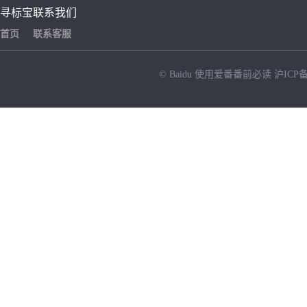
寻标宝
联系我们
首页
联系客服
© Baidu
使用爱番番前必读
沪ICP备
NEW
HOT
暂时没有搜索结果…