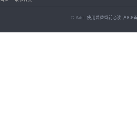
© Baidu
使用爱番番前必读
沪ICP备
NEW
HOT
暂时没有搜索结果…