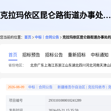
克拉玛依区昆仑路街道办事处的
您当前的位置：
首页
中标｜合同公告
克拉玛依区昆仑路街道办事处的
合同公告
首页
招标预告
招标公告
重新招标
中标通知
省份地区：
北京
广东
上海
江苏
浙江
山东
湖北
四川
河北
河南
天津
山
2026-08-09
中标｜合同公告
新疆维吾尔自治区
|
克拉玛依市
|
项目编号
2931101000010241289
发布时间
2024-03-21 15:35:59