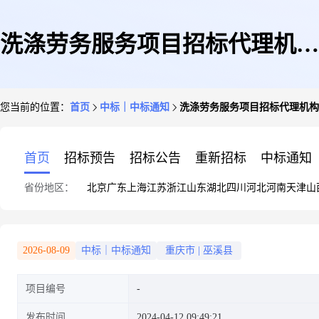
洗涤劳务服务项目招标代理机构
您当前的位置：
首页
中标｜中标通知
洗涤劳务服务项目招标代理机构
选取
首页
招标预告
招标公告
重新招标
中标通知
省份地区：
北京
广东
上海
江苏
浙江
山东
湖北
四川
河北
河南
天津
山
2026-08-09
中标｜中标通知
重庆市
|
巫溪县
项目编号
发布时间
2024-04-12 09:49:21