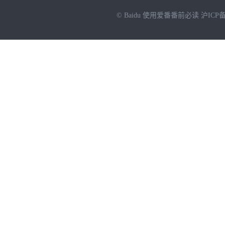
© Baidu
使用爱番番前必读
沪ICP备
NEW
HOT
暂时没有搜索结果…