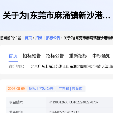
关于为[东莞市麻涌镇新沙港物
您当前的位置：
首页
招标｜招标公告
关于为[东莞市麻涌镇新沙港物
流园及周边非机动车道综合整治
首页
招标预告
招标公告
重新招标
中标通知
省份地区：
北京
广东
上海
江苏
浙江
山东
湖北
四川
河北
河南
天津
山
项目(新沙路和水乡大道延长线
2026-08-09
招标｜招标公告
广东省
|
东莞市
项目编号
4419001260073318222402270787
段)可行性研究报告评审项目]公
发布时间
2024-02-27 20:23:13