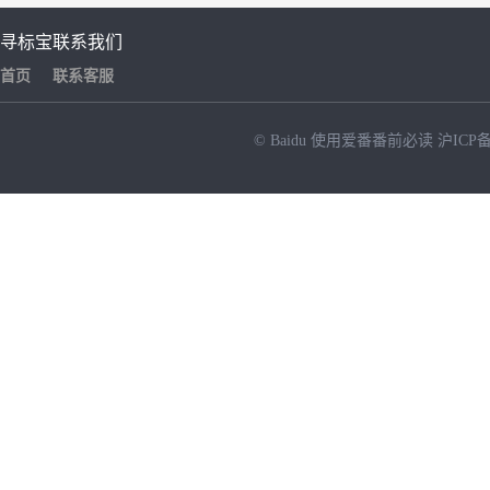
寻标宝
联系我们
首页
联系客服
© Baidu
使用爱番番前必读
沪ICP备
NEW
HOT
暂时没有搜索结果…