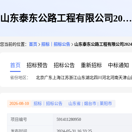
山东泰东公路工程有限公司2024
您当前的位置：
首页
招标｜招标公告
山东泰东公路工程有限公司20
年养护专项青岛片区采购干粉灭
首页
招标预告
招标公告
重新招标
中标通知
省份地区：
北京
广东
上海
江苏
浙江
山东
湖北
四川
河北
河南
天津
山
火器一批
2026-08-10
招标｜招标公告
山东省
|
烟台市
|
莱阳市
项目编号
591411280950
发布时间
2024-05-31 16:33:25