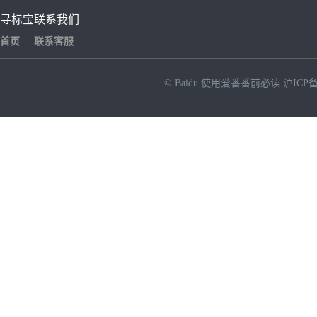
寻标宝
联系我们
首页
联系客服
© Baidu
使用爱番番前必读
沪ICP备
NEW
HOT
暂时没有搜索结果…