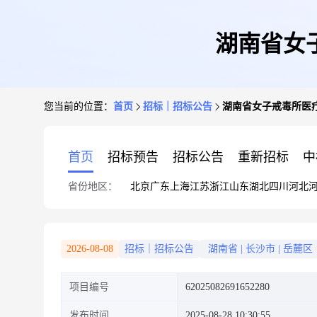
湖南省女
您当前的位置：
首页
招标｜招标公告
湖南省女子戒毒所医
首页
招标预告
招标公告
重新招标
中
省份地区：
北京
广东
上海
江苏
浙江
山东
湖北
四川
河北
2026-08-08
招标｜招标公告
湖南省
|
长沙市
|
岳麓区
项目编号
62025082691652280
发布时间
2025-08-28 10:30:55