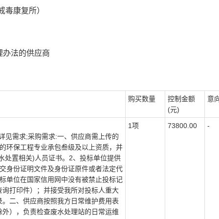
戒毒康复所）
理办法的供应商
购买数量
控制金额
意
(元)
1项
73800.00
-
:详见需求;采购需求:一、供应商需上传的
发的环保工程专业承包叁级及以上资质，并
水处置相关)人员证书。2、投标单位提供
提交身份证明文件及身份证原件或者法定代
投标单位在国家信用网中没有被禁止投标记
查询打印件）；并接受我所对投标人重大
录。二、供应商按照我方日常维护费用表
除外），负责检查废水处理站的日常运维