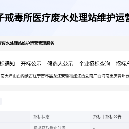
子戒毒所医疗废水处理站维护运
疗废水处理站维护运营管理服务
标通知
开标公示
候选人公示
企业招标查询
招标
河南
天津
山西
内蒙古
辽宁
吉林
黑龙江
安徽
福建
江西
湖南
广西
海南
重庆
贵州
招标状态
招标｜招标公告
标书获取截止时间