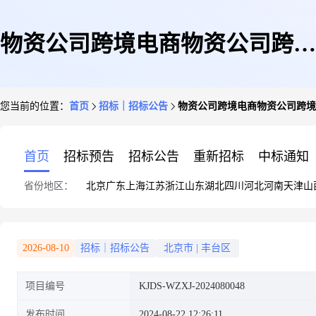
物资公司跨境电商物资公司跨境
您当前的位置：
首页
招标｜招标公告
物资公司跨境电商物资公司跨境
电商2024年8月国能新朔大准进
首页
招标预告
招标公告
重新招标
中标通知
省份地区：
北京
广东
上海
江苏
浙江
山东
湖北
四川
河北
河南
天津
山
口备件等询价采购
2026-08-10
招标｜招标公告
北京市
|
丰台区
项目编号
KJDS-WZXJ-2024080048
发布时间
2024-08-22 12:26:11