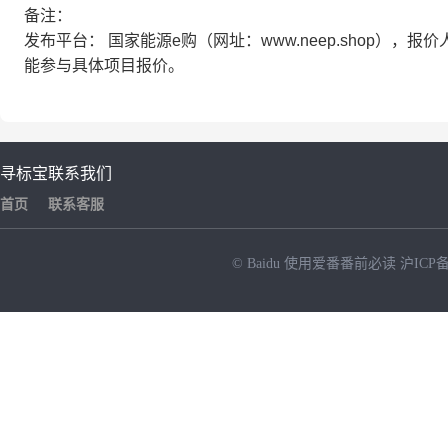
备注：
发布平台：
国家能源e购（网址：www.neep.shop）
能参与具体项目报价。
寻标宝
联系我们
首页
联系客服
© Baidu
使用爱番番前必读
沪ICP备
NEW
HOT