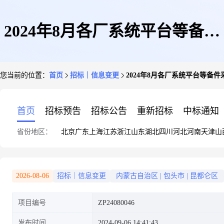
2024年8月各厂系统平台等备件
您当前的位置：
首页
招标｜信息变更
2024年8月各厂系统平台等备
采购变更公告
首页
招标预告
招标公告
重新招标
中标通知
省份地区：
北京
广东
上海
江苏
浙江
山东
湖北
四川
河北
河南
天津
山
2026-08-06
招标｜信息变更
内蒙古自治区
|
包头市
|
昆都仑区
项目编号
ZP24080046
发布时间
2024-09-06 14:41:43