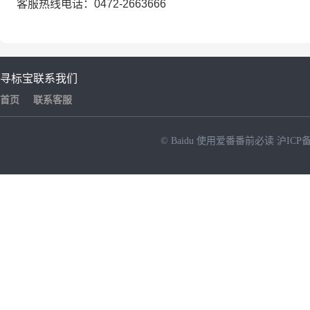
客服热线电话：0472-2663666
寻标宝
联系我们
首页
联系客服
© Baidu
使用爱番番前必读
沪ICP备
NEW
HOT