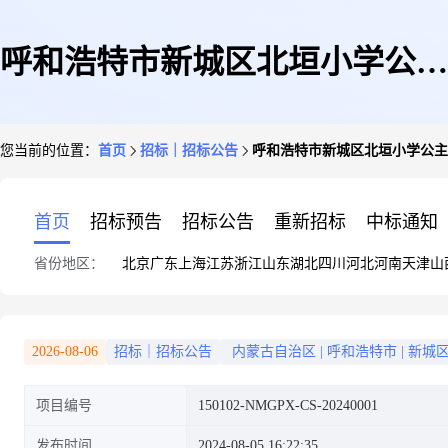
呼和浩特市新城区北垣小学公主
您当前的位置：
首页
招标｜招标公告
呼和浩特市新城区北垣小学公主
府校区操场维修工程竞争性磋商
首页
招标预告
招标公告
重新招标
中标通知
省份地区：
北京
广东
上海
江苏
浙江
山东
湖北
四川
河北
河南
天津
山
公告
2026-08-06
招标｜招标公告
内蒙古自治区
|
呼和浩特市
|
新城
项目编号
150102-NMGPX-CS-20240001
发布时间
2024-08-05 16:22:35