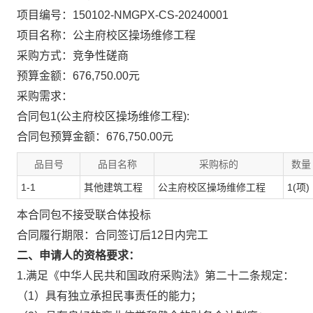
项目编号：150102-NMGPX-CS-20240001
项目名称：公主府校区操场维修工程
采购方式：竞争性磋商
预算金额：676,750.00元
采购需求：
合同包1(公主府校区操场维修工程):
合同包预算金额：
676,750.00元
品目号
品目名称
采购标的
数量
1-1
其他建筑工程
公主府校区操场维修工程
1(项)
本合同包
不接受
联合体投标
合同履行期限：
合同签订后12日内完工
二、申请人的资格要求：
1.满足《中华人民共和国政府采购法》第二十二条规定：
（1）具有独立承担民事责任的能力；