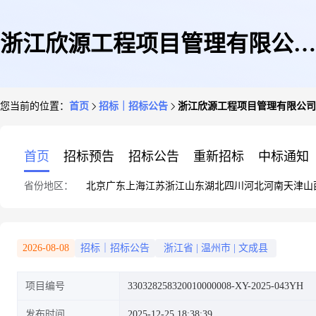
浙江欣源工程项目管理有限公司
您当前的位置：
首页
招标｜招标公告
浙江欣源工程项目管理有限公司关
关于文成县2025年国土绿化项目
首页
招标预告
招标公告
重新招标
中标通知
省份地区：
北京
广东
上海
江苏
浙江
山东
湖北
四川
河北
河南
天津
山
(玉壶镇)退化林修复的竞争性磋
2026-08-08
招标｜招标公告
浙江省
|
温州市
|
文成县
项目编号
330328258320010000008-XY-2025-043YH
商公告
发布时间
2025-12-25 18:38:39