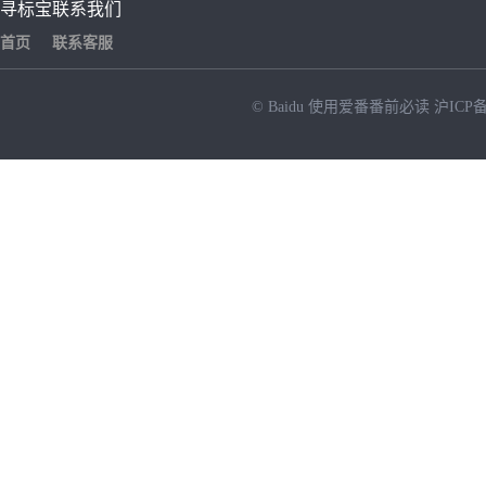
寻标宝
联系我们
首页
联系客服
© Baidu
使用爱番番前必读
沪ICP备
NEW
HOT
暂时没有搜索结果…