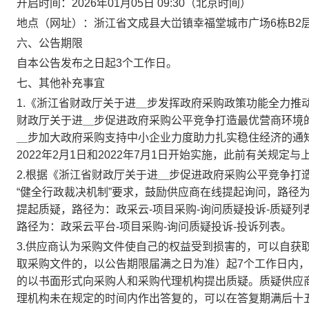
开启时间：
2026年01月05日 09:30
（北京时间）
地点（网址）：
浙江省文成县大峃镇幸福堂城市广场6栋B2
六、公告期限
自本公告发布之日起3个工作日。
七、其他补充事宜
1.《浙江省财政厅关于进＿步发挥政府采购政策功能全力推动
财政厅关于进＿步促进政府采购公平竞争打造最优营商环境的
＿步加大政府采购支持中小企业力度助力扎实稳住经济的通知》（
2022年2月1日和2022年7月1日开始实施，此前有关规
2.根据《浙江省财政厅关于进＿步促进政府采购公平竞争打造
“健全行政裁决机制”要求，鼓励供应商在线提起询问，路径为
提起质疑，路径为：政采云-项目采购-询问质疑投诉-质疑
路径为：政采云平台-项目采购-询问质疑投诉-投诉列表。
3.供应商认为采购文件使自己的权益受到损害的，可以自获
取采购文件的，以公告期限届满之日为准）起7个工作日内
的以书面形式向采购人和采购代理机构提出质疑。质疑供应
理机构未在规定的时间内作出答复的，可以在答复期满后十