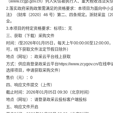
（www.ccgp.gov.cn）列入失信被执行人、重大税收
2.落实政府采购政策需满足的资格要求：
本项目为面向中小
法》（财库〔2020〕46 号）第二、四条规定。浙财采监〔
业。
3.本项目的特定资格要求：
标项1：无
三、获取（下载）采购文件
时间：
/
至
2026年01月05日
，每天上午
00:00:00至12:00:00
，
可，线下获取文件法定节假日除外）
地点（网址）：
政采云平台线上获取
方式：
供应商登录政采云平台https://www.zcygov.
选择项目，申请获取采购文件）
售价（元）：
0
四、响应文件提交（上传）
截止时间：
2026年01月05日 09:30
（北京时间）
地点（网址）：
请登录政采云投标客户端投标
五、响应文件开启