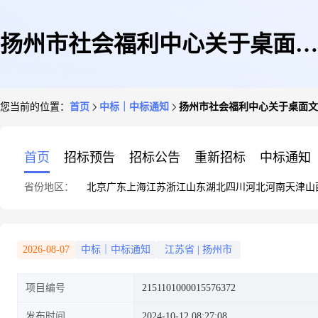
扬州市社会福利中心关于桌面文
您当前的位置：
首页
中标｜中标通知
扬州市社会福利中心关于桌面文
件柜的网上商城采购项目成交公
首页
招标预告
招标公告
重新招标
中标通知
省份地区：
北京
广东
上海
江苏
浙江
山东
湖北
四川
河北
河南
天津
山
告
2026-08-07
中标｜中标通知
江苏省
|
扬州市
项目编号
2151101000015576372
发布时间
2024-10-12 08:27:08