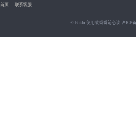
首页
联系客服
© Baidu
使用爱番番前必读
沪ICP备
NEW
HOT
暂时没有搜索结果…