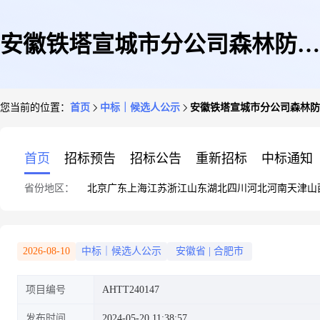
安徽铁塔宣城市分公司森林防火
您当前的位置：
首页
中标｜候选人公示
安徽铁塔宣城市分公司森林防
信息化系统采购项目中标候选人
首页
招标预告
招标公告
重新招标
中标通知
省份地区：
北京
广东
上海
江苏
浙江
山东
湖北
四川
河北
河南
天津
山
公示
2026-08-10
中标｜候选人公示
安徽省
|
合肥市
项目编号
AHTT240147
发布时间
2024-05-20 11:38:57