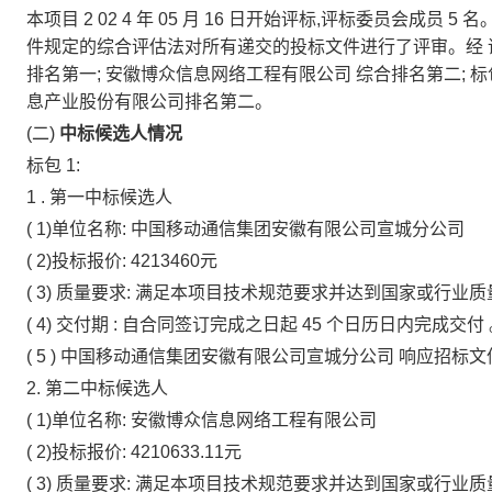
本项目
2
02
4
年
05
月
16
日开始评标,评标委员会成员
5
名
件规定的综合评估法对所有递交的投标文件进行了评审。经
排名第一;
安徽博众信息网络工程有限公司
综合排名第二;
标
息产业股份有限公司排名第二。
(二)
中标候选人情况
标包
1:
1
.
第一中标候选人
(
1)单位名称:
中国移动通信集团安徽有限公司宣城分公司
(
2)投标报价:
4213460元
(
3)
质量要求:
满足本项目技术规范要求并达到国家或行业质
(
4)
交付期
:
自合同签订完成之日起
45
个日历日内完成交付
(
5
)
中国移动通信集团安徽有限公司宣城分公司
响应招标文
2.
第二中标候选人
(
1)单位名称:
安徽博众信息网络工程有限公司
(
2)投标报价:
4210633.11元
(
3)
质量要求:
满足本项目技术规范要求并达到国家或行业质