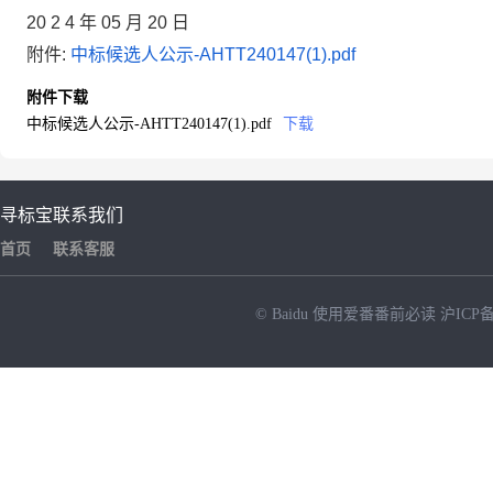
20
2
4
年
05
月
20
日
附件:
中标候选人公示-AHTT240147(1).pdf
附件下载
中标候选人公示-AHTT240147(1).pdf
下载
寻标宝
联系我们
首页
联系客服
© Baidu
使用爱番番前必读
沪ICP备
NEW
HOT