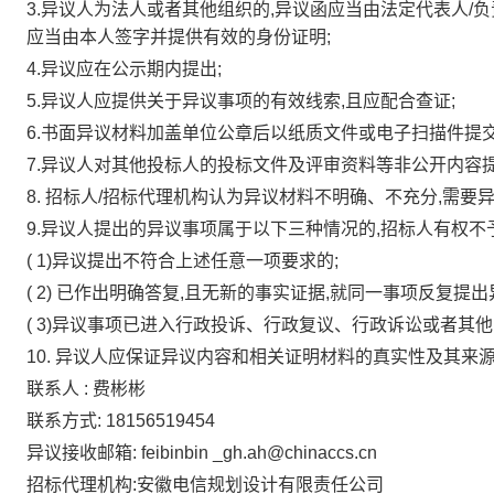
3.异议人为法人或者其他组织的,异议函应当由法定代表人/
应当由本人签字并提供有效的身份证明;
4.异议应在公示期内提出;
5.异议人应提供关于异议事项的有效线索,且应配合查证;
6.书面异议材料加盖单位公章后以纸质文件或电子扫描件提交
7.异议人对其他投标人的投标文件及评审资料等非公开内容提
8. 招标人/招标代理机构认为异议材料不明确、不充分,需要
9.异议人提出的异议事项属于以下三种情况的,招标人有权不
(
1)异议提出不符合上述任意一项要求的;
(
2)
已作出明确答复,且无新的事实证据,就同一事项反复提出
(
3)异议事项已进入行政投诉、行政复议、行政诉讼或者其他
10. 异议人应保证异议内容和相关证明材料的真实性及其来
联系人
:
费彬彬
联系方式:
18156519454
异议接收邮箱:
feibinbin
_gh.ah@chinaccs.cn
招标代理机构:安徽电信规划设计有限责任公司