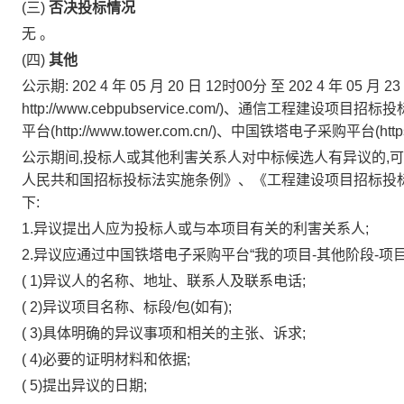
(三)
否决投标情况
无
。
(四)
其他
公示期:
202
4
年
05
月
20
日
12时00分
至
202
4
年
05
月
23
http://www.cebpubservice.com/)、通信工程建设项目招标投标
平台(http://www.tower.com.cn/)、中国铁塔电子采购平台(https://
公示期间,投标人或其他利害关系人对中标候选人有异议的,
人民共和国招标投标法实施条例》、《工程建设项目招标投
下:
1.异议提出人应为投标人或与本项目有关的利害关系人;
2.异议应通过中国铁塔电子采购平台“我的项目-其他阶段-项
(
1)异议人的名称、地址、联系人及联系电话;
(
2)异议项目名称、标段/包(如有);
(
3)具体明确的异议事项和相关的主张、诉求;
(
4)必要的证明材料和依据;
(
5)提出异议的日期;