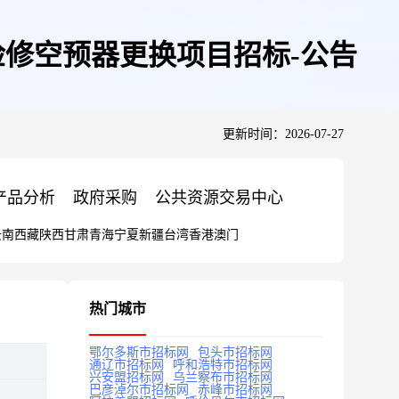
检修空预器更换项目招标-公告
更新时间：2026-07-27
产品分析
政府采购
公共资源交易中心
云南
西藏
陕西
甘肃
青海
宁夏
新疆
台湾
香港
澳门
热门城市
鄂尔多斯市招标网
包头市招标网
通辽市招标网
呼和浩特市招标网
兴安盟招标网
乌兰察布市招标网
巴彦淖尔市招标网
赤峰市招标网