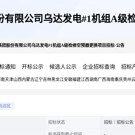
有限公司乌达发电#1机组A级
团股份有限公司乌达发电#1机组A级检修空预器更换项目招标-公告
标通知
开标公示
候选人公示
企业招标查询
招标
河南
天津
山西
内蒙古
辽宁
吉林
黑龙江
安徽
福建
江西
湖南
广西
海南
重庆
贵州
乌达区
招标状态
招标｜招标公告
标书获取截止时间