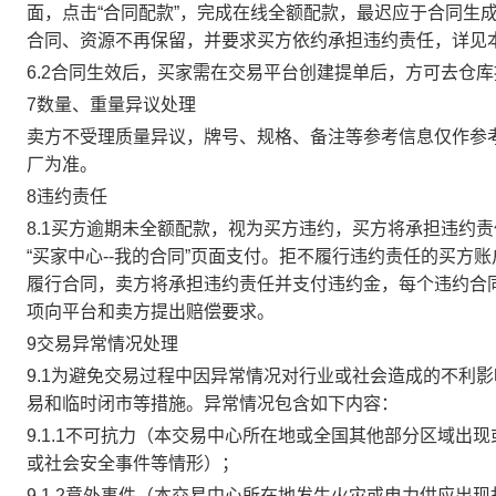
面，点击“合同配款”，完成在线全额配款，最迟应于合同生成当
合同、资源不再保留，并要求买方依约承担违约责任，详见
6.2合同生效后，买家需在交易平台创建提单后，方可去仓
7数量、重量异议处理
卖方不受理质量异议，牌号、规格、备注等参考信息仅作参
厂为准。
8违约责任
8.1买方逾期未全额配款，视为买方违约，买方将承担违约
“买家中心--我的合同”页面支付。拒不履行违约责任的买
履行合同，卖方将承担违约责任并支付违约金，每个违约合同
项向平台和卖方提出赔偿要求。
9交易异常情况处理
9.1为避免交易过程中因异常情况对行业或社会造成的不利
易和临时闭市等措施。异常情况包含如下内容：
9.1.1不可抗力（本交易中心所在地或全国其他部分区域
或社会安全事件等情形）；
9.1.2意外事件（本交易中心所在地发生火灾或电力供应出