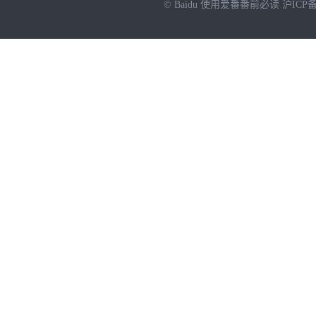
© Baidu
使用爱番番前必读
沪ICP备
NEW
HOT
暂时没有搜索结果…