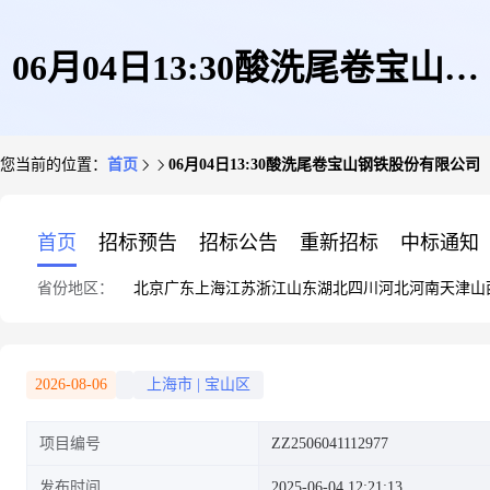
06月04日13:30酸洗尾卷宝山钢
您当前的位置：
首页
06月04日13:30酸洗尾卷宝山钢铁股份有限公司
铁股份有限公司
首页
招标预告
招标公告
重新招标
中标通知
省份地区：
北京
广东
上海
江苏
浙江
山东
湖北
四川
河北
河南
天津
山
2026-08-06
上海市
|
宝山区
项目编号
ZZ2506041112977
发布时间
2025-06-04 12:21:13