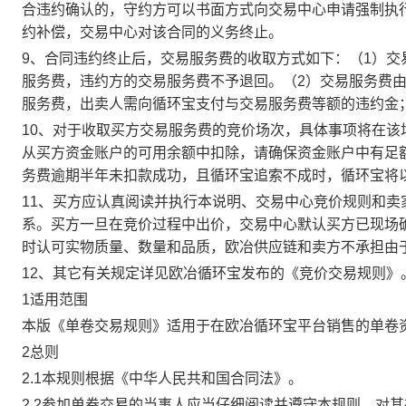
合违约确认的，守约方可以书面方式向交易中心申请强制执
约补偿，交易中心对该合同的义务终止。
9、合同违约终止后，交易服务费的收取方式如下：（1）
服务费，违约方的交易服务费不予退回。（2）交易服务费
服务费，出卖人需向循环宝支付与交易服务费等额的违约金
10、对于收取买方交易服务费的竞价场次，具体事项将在
从买方资金账户的可用余额中扣除，请确保资金账户中有足
务费逾期半年未扣款成功，且循环宝追索不成时，循环宝将
11、买方应认真阅读并执行本说明、交易中心竞价规则和
系。买方一旦在竞价过程中出价，交易中心默认买方已现场
时认可实物质量、数量和品质，欧冶供应链和卖方不承担由
12、其它有关规定详见欧冶循环宝发布的《竞价交易规则》
1适用范围
本版《单卷交易规则》适用于在欧冶循环宝平台销售的单卷
2总则
2.1本规则根据《中华人民共和国合同法》。
2.2参加单卷交易的当事人应当仔细阅读并遵守本规则，对