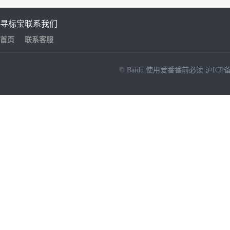
寻标宝
联系我们
首页
联系客服
© Baidu
使用爱番番前必读
沪ICP备
NEW
HOT
暂时没有搜索结果…