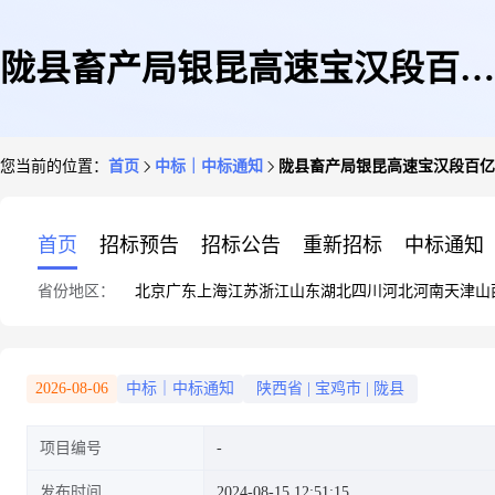
陇县畜产局银昆高速宝汉段百亿
您当前的位置：
首页
中标｜中标通知
陇县畜产局银昆高速宝汉段百亿
生态乳都宣传项目采购实行单一
首页
招标预告
招标公告
重新招标
中标通知
省份地区：
北京
广东
上海
江苏
浙江
山东
湖北
四川
河北
河南
天津
山
来源采购方式的公示
2026-08-06
中标｜中标通知
陕西省
|
宝鸡市
|
陇县
项目编号
发布时间
2024-08-15 12:51:15