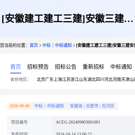
[安徽建工建工三建]安徽三建安
您当前的位置：
首页
中标｜中标通知
[安徽建工建工三建]安徽三建
装公司中国科学院临床研究医院
首页
招标预告
招标公告
重新招标
中标通知
省份地区：
北京
广东
上海
江苏
浙江
山东
湖北
四川
河北
河南
天津
山
建设项目安装工程高压细水雾标
2026-08-06
中标｜中标通知
安徽省
|
合肥市
|
包河区
项目编号
ACEG-202409803001001
段1中标结果公告
发布时间
2024-10-14 13:06:22