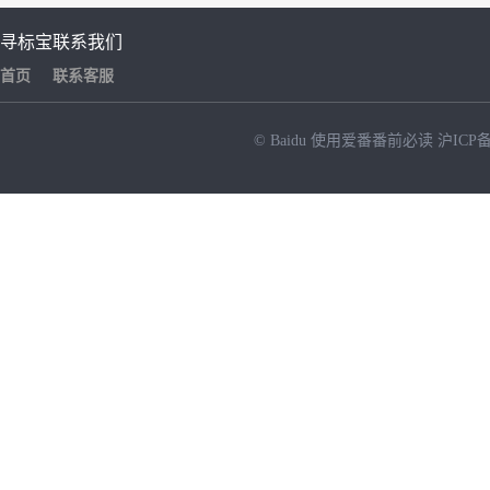
寻标宝
联系我们
首页
联系客服
© Baidu
使用爱番番前必读
沪ICP备
NEW
HOT
暂时没有搜索结果…