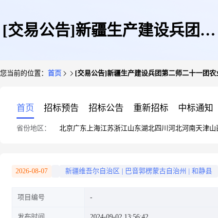
[交易公告]新疆生产建设兵团第
您当前的位置：
首页
[交易公告]新疆生产建设兵团第二师二十一团
二师二十一团农业发展服务中心
首页
招标预告
招标公告
重新招标
中标通知
省份地区：
北京
广东
上海
江苏
浙江
山东
湖北
四川
河北
河南
天津
山
所属林木公开拍卖交易公告
2026-08-07
新疆维吾尔自治区
|
巴音郭楞蒙古自治州
|
和静县
项目编号
发布时间
2024-09-02 13:56:42