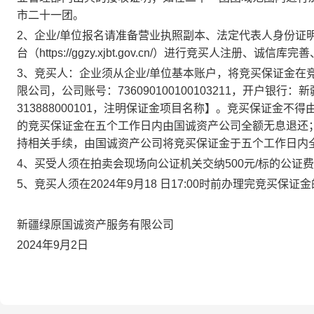
市二十一团。
2
、企业
/单位报名
请准备营业执照
副本
、法定代表人身份证
台
（
https://ggzy.xjbt.gov.cn/）
进行竞买人注册、诚信库完善
3
、竞买人：企业须从企业
/单位基本账户，将竞买保证金在
限公司
，公司账号：
736090100100103211，开户银
313888000101，注明保证金项目名称】。竞买保证金
的竞买保证金在五个工作日内由国诚资产
公司
全额无息退还
持相关手续，由国诚资产
公司
将竞买保证金于五个工作日内
4
、买受人须在拍卖会现场向公证机关交纳
500元/标的
公证费
5、
竞买人须在
202
4
年
9
月
18
日
17:00时前办理完竞买保
新疆绿原国诚资产服务有限公司
202
4
年
9
月
2
日