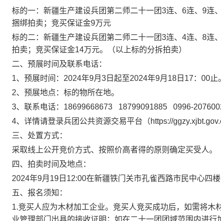
标的
一
：新疆生产建设兵团第二师二十一团
3连、6连、9连
捆绑拍卖；竞买保证金
9万元
标的二：新疆生产建设兵团第二师二十一团
3连、4连、8连、
拍卖；竞买保证金14万元。（以上标的分拆拍卖）
二、预展时间及联系电话：
1、预展时间：202
4
年
9
月
3
日起至
202
4
年
9
月
18
日
17：00止
2、预展地点：标的物所在地。
3、联系电话：18699668673
18799091885
0996-207600
4、
详情请登录
兵团公共资源交易
平台
（
https://ggzy.xjbt.go
三、处置方式：
采取
线上
公开竞价方式、按照价高者得的原则确定买受人。
四、拍卖时间及地点：
202
4
年
9
月
19
日
12:00
在新疆铁门关市孔雀西路市民中心四楼
五、报名须知
：
1.
竞买人应为木材加工企业。竞买人竞买成功后，如需将木
业管理部门出具的接收证明；如在二十一团团域范围内进行