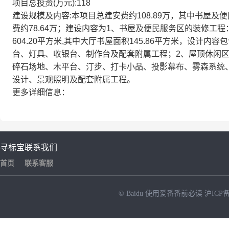
项目总投资(万元):118
建设规模及内容:本项目总建安费约108.89万，其中书屋及
费约78.64万；建设内容为1、书屋及便民服务区的装修工
604.20平方米,其中大厅书屋面积145.86平方米，设
台、灯具、收银台、制作台及配套附属工程；2、屋顶休闲区的
碎石场地、木平台、汀步、打卡小品、投影幕布、雾森系统
设计、景观照明及配套附属工程。
更多详细信息：
寻标宝
联系我们
首页
联系客服
© Baidu
使用爱番番前必读
沪ICP备
NEW
HOT