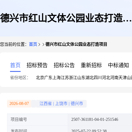
德兴市红山文体公园业态打造项
您当前的位置：
首页
德兴市红山文体公园业态打造项目
目
首页
招标预告
招标公告
重新招标
中标通知
省份地区：
北京
广东
上海
江苏
浙江
山东
湖北
四川
河北
河南
天津
山
2026-08-07
江西省
|
上饶市
|
德兴市
项目编号
2507-361181-04-01-251546
发布时间
2025-07-22 09:52:38