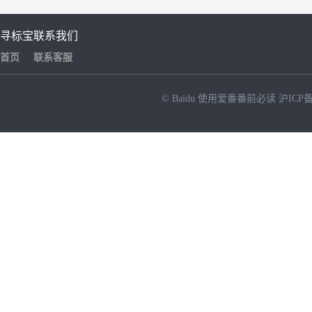
寻标宝
联系我们
首页
联系客服
© Baidu
使用爱番番前必读
沪ICP备
NEW
HOT
暂时没有搜索结果…