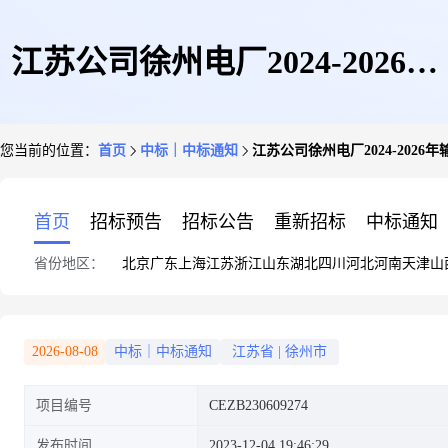
江苏公司徐州电厂2024-2026年
您当前的位置：
首页
中标｜中标通知
江苏公司徐州电厂2024-202
输煤系统设备维护(三年)项目公
首页
招标预告
招标公告
重新招标
中标通知
省份地区：
北京
广东
上海
江苏
浙江
山东
湖北
四川
河北
河南
天津
山
开招标中标结果公告
2026-08-08
中标｜中标通知
江苏省
|
徐州市
项目编号
CEZB230609274
发布时间
2023-12-04 19:46:29