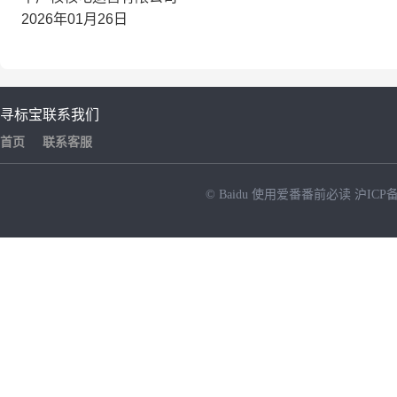
2026年01月26日
寻标宝
联系我们
首页
联系客服
© Baidu
使用爱番番前必读
沪ICP备
NEW
HOT