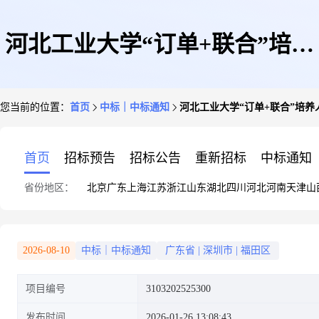
河北工业大学“订单+联合”培养
您当前的位置：
首页
中标｜中标通知
河北工业大学“订单+联合”培
人才项目项目直接采购采购成交
首页
招标预告
招标公告
重新招标
中标通知
省份地区：
北京
广东
上海
江苏
浙江
山东
湖北
四川
河北
河南
天津
山
结果公示
2026-08-10
中标｜中标通知
广东省
|
深圳市
|
福田区
项目编号
3103202525300
发布时间
2026-01-26 13:08:43