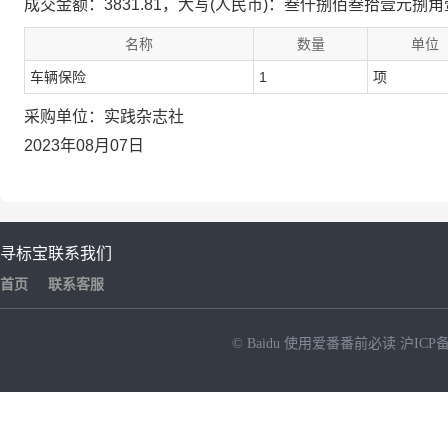
成交金额：3831.81，大写(人民币)：叁仟捌佰叁拾壹元捌
名称
数量
单位
车辆保险
1
项
采购单位：实践杂志社
2023年08月07日
寻标宝
联系我们
首页
联系客服
© Baidu
使用爱番番前必读
沪ICP备
NEW
HOT