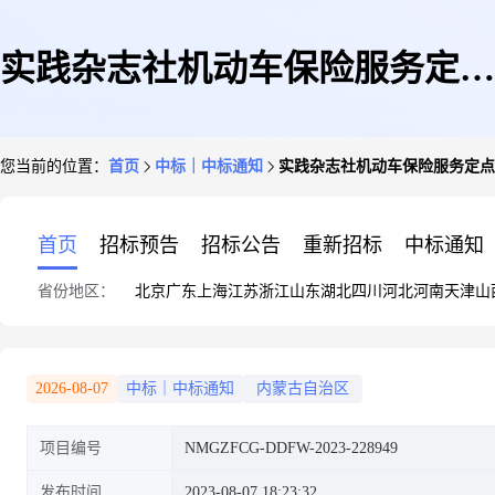
实践杂志社机动车保险服务定点
您当前的位置：
首页
中标｜中标通知
实践杂志社机动车保险服务定点
采购定点直购成交公告
首页
招标预告
招标公告
重新招标
中标通知
省份地区：
北京
广东
上海
江苏
浙江
山东
湖北
四川
河北
河南
天津
山
2026-08-07
中标｜中标通知
内蒙古自治区
项目编号
NMGZFCG-DDFW-2023-228949
发布时间
2023-08-07 18:23:32