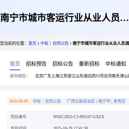
南宁市城市客运行业从业人员调
您当前的位置：
首页
中标｜合同公告
南宁市城市客运行业从业人员调
查及心理健康测评服务项目合同
首页
招标预告
招标公告
重新招标
中标通知
省份地区：
北京
广东
上海
江苏
浙江
山东
湖北
四川
河北
河南
天津
山
2026-08-06
中标｜合同公告
广西壮族自治区
|
南宁市
|
青秀区
项目编号
NNZC2025-C3-991107-GXZX
发布时间
2025-10-29 17:41:58