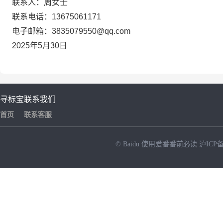
联系人：
周女士
联系电话：
13675061171
电子邮箱：
3835079550
@qq.com
2025年
5
月
30
日
寻标宝
联系我们
首页
联系客服
© Baidu
使用爱番番前必读
沪ICP备
NEW
HOT