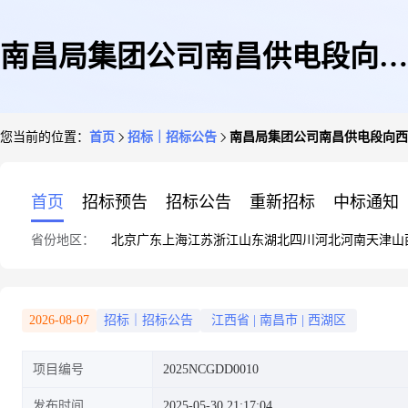
南昌局集团公司南昌供电段向西
您当前的位置：
首页
招标｜招标公告
南昌局集团公司南昌供电段向西
枢纽站场供电运维智能系统业务
首页
招标预告
招标公告
重新招标
中标通知
省份地区：
北京
广东
上海
江苏
浙江
山东
湖北
四川
河北
河南
天津
山
外包公开招标公告
2026-08-07
招标｜招标公告
江西省
|
南昌市
|
西湖区
项目编号
2025NCGDD0010
发布时间
2025-05-30 21:17:04