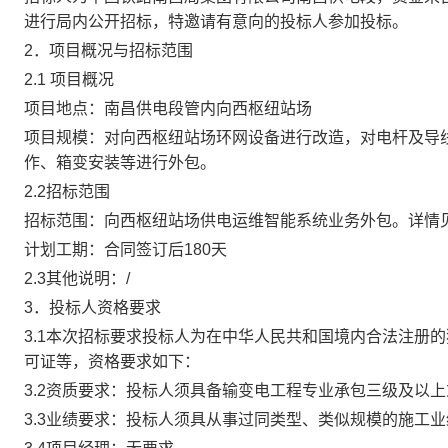
进行局内公开招标，特邀请有意向的投标人参加投标。
2．项目概况与招标范围
2.1 项目概况
项目地点：
南昌供电段
管内向西枢纽站场
项目规模：对向西枢纽站场环网设备进行改造，对电杆及导
作、箱变安装等进行外包。
2.2招标范围
招标范围：向西枢纽站场供电运维智能系统业务外包
。详情
计划工期：
合同签订后
180天
2.
3
其他说明：
/
3．投标人资格要求
3.1本次招标要求投标人为在中华人民共和国境内合法注册
可证等，资格要求如下：
3.2资质要求：投标人须具备
输变电工程专业承包三级及以上
3.3业绩要求：
投标人须
具从事过
同类型、类似规模的施工业