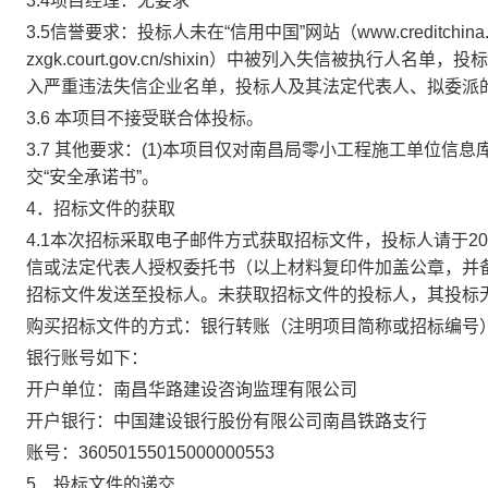
3.4项目经理：无要求
3.5信誉要求：投标人未在“信用中国”网站（www.creditchi
zxgk.court.gov.cn/shixin）中被列入失信被执行人名
入严重违法失信企业名单，投标人及其法定代表人、拟委派的
3.6
本项目不接受联合体投标。
3.7 其他要求：(1)本项目仅对南昌局零小工程施工单位信息
交“安全承诺书”
。
4．招标文件的获取
4.1本次招标采取电子邮件方式获取招标文件，投标人请于
2
信或法定代表人授权委托书（以上材料复印件加盖公章，并
招标文件发送至投标人。未获取招标文件的投标人，其投标
购买招标文件的方式：银行转账（注明项目简称或招标编号
银行账号如下：
开户单位：南昌华路建设咨询监理有限公司
开户银行：中国建设银行股份有限公司南昌铁路支行
账号：
36050155015000000553
5．投标文件的递交