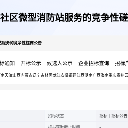
社区微型消防站服务的竞争性磋
站服务的竞争性磋商公告
标通知
开标公示
候选人公示
企业招标查询
招标
河南
天津
山西
内蒙古
辽宁
吉林
黑龙江
安徽
福建
江西
湖南
广西
海南
重庆
贵州
招标状态
招标｜招标公告
标书获取截止时间