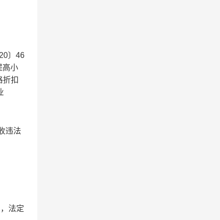
0〕46
提高小
格折扣
业
税收违法
间，法定