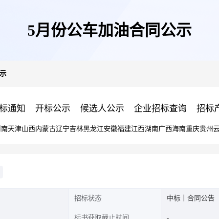
5月份公车加油合同公示
示
标通知
开标公示
候选人公示
企业招标查询
招标
河南
天津
山西
内蒙古
辽宁
吉林
黑龙江
安徽
福建
江西
湖南
广西
海南
重庆
贵州
招标状态
中标｜合同公告
标书获取截止时间