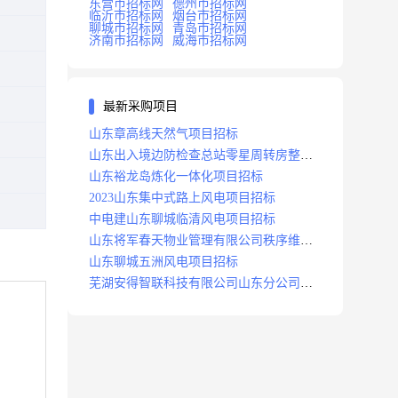
东营市招标网
德州市招标网
临沂市招标网
烟台市招标网
聊城市招标网
青岛市招标网
济南市招标网
威海市招标网
最新采购项目
山东章高线天然气项目招标
山东出入境边防检查总站零星周转房整修
项目招标中标
山东裕龙岛炼化一体化项目招标
2023山东集中式路上风电项目招标
中电建山东聊城临清风电项目招标
山东将军春天物业管理有限公司秩序维护
服务项目招标公告
山东聊城五洲风电项目招标
芜湖安得智联科技有限公司山东分公司济
南地区快递项目招标公告