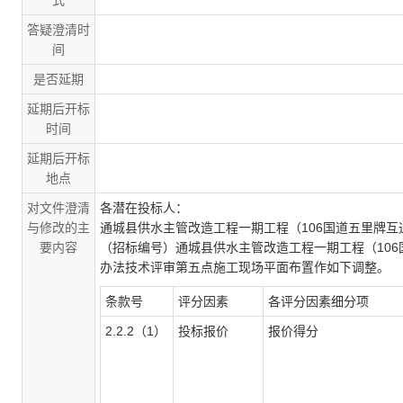
式
答疑澄清时
间
是否延期
延期后开标
时间
延期后开标
地点
对文件澄清
各潜在投标人：
与修改的主
通城县供水主管改造工程一期工程（106国道五里牌
要内容
（招标编号）
通城县供水主管改造工程一期工程（10
办法技术评审第五点施工现场平面布置作如下调整。
条款号
评分因素
各评分因素细分项
2.2.2
（
1
）
投标报价
报价得分