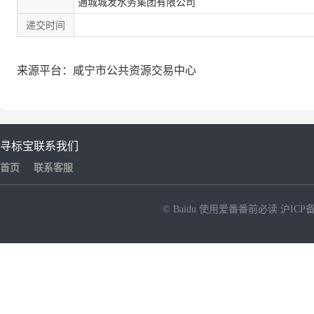
通城城发水务集团有限公司
递交时间
来源平台：咸宁市公共资源交易中心
寻标宝
联系我们
首页
联系客服
© Baidu
使用爱番番前必读
沪ICP备
NEW
HOT