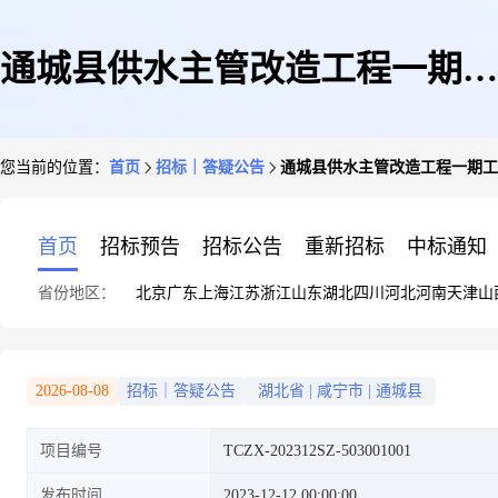
通城县供水主管改造工程一期工
您当前的位置：
首页
招标｜答疑公告
通城县供水主管改造工程一期工程
程(106国道五里牌互通交叉口—
首页
招标预告
招标公告
重新招标
中标通知
省份地区：
北京
广东
上海
江苏
浙江
山东
湖北
四川
河北
河南
天津
山
百丈潭水厂段)
2026-08-08
招标｜答疑公告
湖北省
|
咸宁市
|
通城县
项目编号
TCZX-202312SZ-503001001
发布时间
2023-12-12 00:00:00