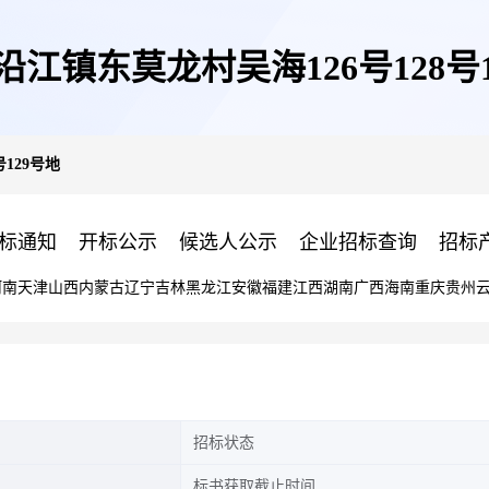
沿江镇东莫龙村吴海126号128号1
129号地
标通知
开标公示
候选人公示
企业招标查询
招标
河南
天津
山西
内蒙古
辽宁
吉林
黑龙江
安徽
福建
江西
湖南
广西
海南
重庆
贵州
招标状态
标书获取截止时间