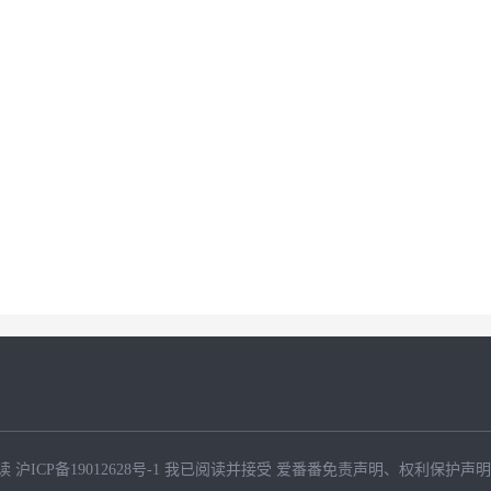
读
沪ICP备19012628号-1
我已阅读并接受
爱番番免责声明
、
权利保护声明