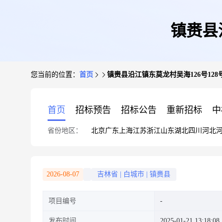
镇赉县
您当前的位置：
首页
镇赉县沿江镇东莫龙村吴海126号128号
首页
招标预告
招标公告
重新招标
中
省份地区：
北京
广东
上海
江苏
浙江
山东
湖北
四川
河北
2026-08-07
吉林省
|
白城市
|
镇赉县
项目编号
发布时间
2025-01-21 13:18:08