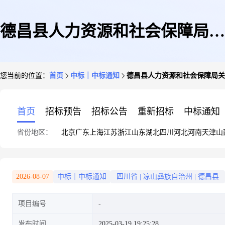
德昌县人力资源和社会保障局关
您当前的位置：
首页
中标｜中标通知
德昌县人力资源和社会保障局关
于拟退还四川千珏建筑工程有限
首页
招标预告
招标公告
重新招标
中标通知
省份地区：
北京
广东
上海
江苏
浙江
山东
湖北
四川
河北
河南
天津
山
公司农民工工资保证金返还(销
2026-08-07
中标｜中标通知
四川省
|
凉山彝族自治州
|
德昌县
项目编号
户)及撤销农民工工资专用账户
发布时间
2025-03-19 19:25:28