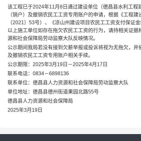
该工程已于
2024
年
11
月
8
日通过
建设
单位
（
德昌县水利工程
（销户）
及撤销农民工工资专用账户
的
申请，根据《
工程建
〔
2021
〕
53
号
）、
《凉山州建设项目农民工工资支付保证金
以上施工单位如存在拖欠农民工工资的行为，请持相关证据
源
和
社会保障局劳动监察大队反映情况。
公示期间
我局若
没有接到欠薪举报或投诉将视为无拖欠，
并
及撤销农民工工资专用账户
相关手续。
公示期限
：202
5
年
3
月
19
日
－
202
5
年
4
月
17
日
联系电话
：0834－
689813
6
联系单位
：
德昌
县人力资源
和
社会保障局劳动监察大队
单位地址
：
德昌
县
德州
街道
果园北路
55
号
德昌
县人力资源和社会保障局
202
5
年
3
月
19
日