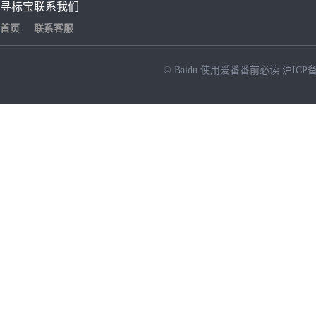
寻标宝
联系我们
首页
联系客服
© Baidu
使用爱番番前必读
沪ICP备
NEW
HOT
暂时没有搜索结果…