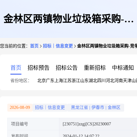
金林区两镇物业垃圾箱采购-竞
您当前的位置：
首页
招标｜信息变更
金林区两镇物业垃圾箱采购-竞
争性磋商公告-暂停公告
首页
招标预告
招标公告
重新招标
中标通知
省份地区：
北京
广东
上海
江苏
浙江
山东
湖北
四川
河北
河南
天津
山
2026-08-09
招标｜信息变更
黑龙江省
|
伊春市
|
金林区
项目编号
[230751]zzgj[CS]20230007
发布时间
2024-01-12 14:07:22