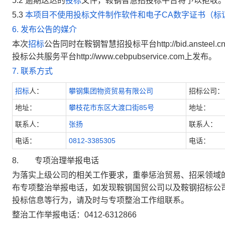
5.2 逾期送达的
投标
文件，
鞍钢智慧
招投标平台将予以拒收
5.3
本项目不使用投标文件制作软件和电子CA数字证书（标证
6.
发布公告的媒介
本次
招标
公告同时在鞍钢智慧招投标平台http://bid.ansteel.c
投标公共服务平台http://www.cebpubservice.com上发布。
7
.
联系方式
招标
人：
攀钢集团物资贸易有限公司
招标公司：
地址：
攀枝花市东区大渡口街85号
地址：
联系人：
张扬
联系人：
电话：
0812-3385305
电话：
8.
专项治理举报电话
为落实上级公司的相关工作要求，重拳惩治贸易、招采领域的
布专项整治举报电话，如发现鞍钢国贸公司以及鞍钢招标公
投标信息等行为，请及时与专项整治工作组联系。
整治工作举报电话：0412-6312866