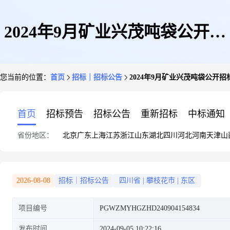
2024年9月矿业兴茂吨袋公开招
您当前的位置：
首页
招标｜招标公告
2024年9月矿业兴茂吨袋公开
标招标公告
首页
招标预告
招标公告
重新招标
中标通知
省份地区：
北京
广东
上海
江苏
浙江
山东
湖北
四川
河北
河南
天津
山
2026-08-08
招标｜招标公告
四川省
|
攀枝花市
|
东区
项目编号
PGWZMYHGZHD240904154834
发布时间
2024-09-05 10:22:16