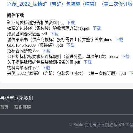
兴茂_2022_钛精矿（岩矿）包装袋（吨袋）（第三次修订版）.
附件下载
矿业吨袋检测报告相关资料.jpg
下载
钛精矿包装袋（集装袋）验收管理办法(1).pdf
下载
成局监测要求去函.pdf
下载
诚信承诺书（供应商投标）投标需要上传并签字盖章.docx
下载
GBT10454-2009（集装袋）.pdf
下载
招标合同条款.doc
下载
公开招标招标要求及评标规则（新进分量，单项第1次）.docx
下载
关于提供钛精矿包装袋检测报告的函.pdf
下载
物料清单附件.pdf
下载
兴茂_2022_钛精矿（岩矿）包装袋（吨袋）（第三次修订版）.pdf
寻标宝
联系我们
首页
联系客服
© Baidu
使用爱番番前必读
沪ICP备