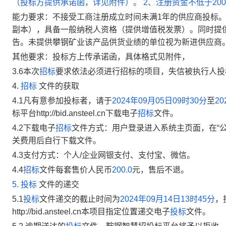
（投标方提供承诺函，详见附件）。 2、注册资金不低于20
能力要求：不接受工商注册成立时间未满1年的供应商投标
副本），具备一般纳税人资格（提供增值税发票）。同时提
告。未提供攀钢矿业该产品供货业绩的单位视为新进供应商
其他要求：投标方上传承诺函，具体格式见附件，
3.6
本次
招标
要求
依法必须进行招标的项目，失信被执行人投
4.
招标
文件的获取
4.1
凡有意参加投标者，请于
2024年09月05日09时30分
至
2
标平台http://bid.ansteel.cn下载电子
招标
文件。
4.2下载电子
招标
文件方式：用户登录进入系统主页面，在“公
关费用后自行下载文件。
4.3支付方式：个人/企业网银支付、支付宝、微信。
4.4
招标
文件每套售
价人民币
200.0
元，售后不退。
5.
投标
文件的递交
5.1
投标
文件递交的截止时间为
2024年09月14日13时45分
，
http://bid.ansteel.cn本项目指定位置递交电子
投标
文件。