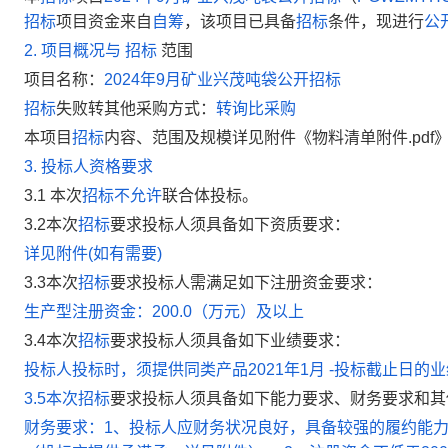
招标
项目资金来自
自筹
，该项目已具备
招标
条件，现进行
公
2.
项目概况与
招标
范围
项目名称：
2024年9月矿业兴茂吨袋公开招标
招标
失败转其他采购方式：
转询比采购
本项目
招标
内容、范围及规模详见附件《物料清单附件.pdf
3.
投标人资格要求
3.1 本次
招标
不允许
联合体投标。
3.2本次
招标
要求投标人须具备如下资质要求：
详见附件(如有需要)
3.3本次
招标
要求投标人
需满足如下
注册资金
要求：
生产型注册资金：200.0（万元）及以上
3.4本次
招标
要求投标人须具备如下业绩要求：
投标人投标时，须提供同类产品2021年1月 -投标截止日
3.5本次
招标
要求投标人须具备如下能力要求、财务要求和其
财务要求：1、投标人应财务状况良好，具备较强的履约能