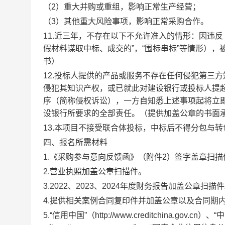
（
2）重大并购或重组，影响正常生产经营；
（
3）其他重大风险事项，影响正常采购合作
。
11.
近三年，不存在以下不允许准入的情形：因违反
假材料谋取中标、成交的”，“围标串标”等情形）
书）
12.
投标人提供的产品或服务不存在任何侵犯第三方
侵犯其知识产权，或已就此对建设银行或投标人提
序（简称侵权诉讼），一方自知悉上述事项起将立
设银行所要求的全部责任。
（提供加盖公章的书面
13.
本项目不接受联合体投标，中标后不得分包与转
四、报名所需材料
1.《采购参与意向反馈函》（附件2）签字盖章扫描
2.营业执照加盖公章扫描件。
3.2022、2023、2
024
年度财务报告加盖公章扫描件
4.
提供相关案例
合同复印
件并加盖公章以及
合同期
5.
“信用中国”（http://www.creditchina.gov.cn