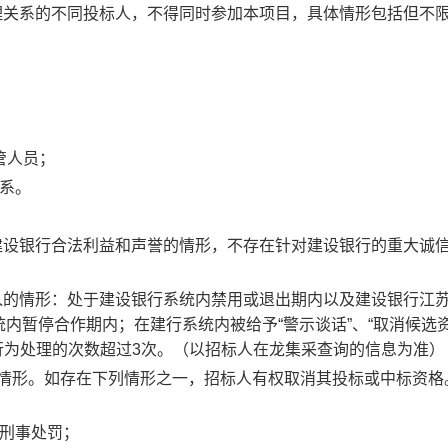
理关系的不同投标人，不得同时参加本项目，具体情形包括但不
管人员；
系。
建设银行合法利益和声誉的情形，不存在针对建设银行的重大诚
入的情形：处于建设银行系统内禁用或退出期内以及建设银行江
统内暂停合作期内；在建行系统内被给予
“警示谈话”、“取消候选
规行为处理的次数超过3次
。
（以招标人在龙集采查询的信息为准）
情形。如存在下列情形之一，招标人有权取消其投标或中标资格
到刑事处罚；