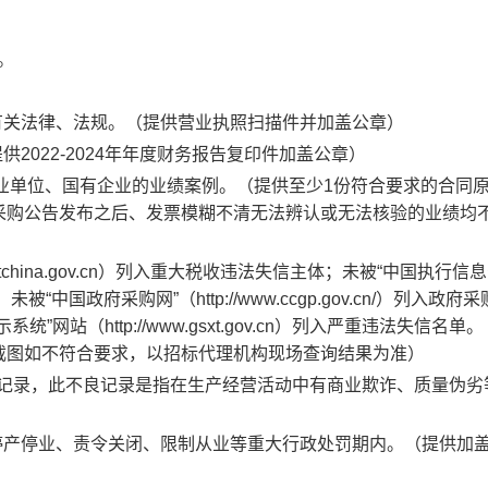
止。
有关法律、法规
。
（提供营业执照扫描件并加盖公章）
提供
2022-2024年年度财务报告复印件加盖公章）
事业单位、国有企业的业绩案例。
（提供至少
1份符合要求的合同
采购公告发布之后、发票模糊不清无法辨认或无法核验的业绩均
creditchina.gov.cn）列入重大税收违法失信主体；未被“中国执行信
人名单；未被“中国政府采购网”（http://www.ccgp.gov.cn/）列入政府
站（http://www.gsxt.gov.cn）列入严重违法失信名单。
截图如不符合要求，以招标代理机构现场查询结果为准）
良记录，此不良记录是指在生产经营活动中有商业欺诈、质量伪劣
停产停业、责令关闭、限制从业等重大行政处罚期内
。
（提供加