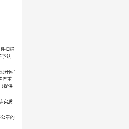
原件扫描
不予认
息公开网”
采购严重
（提供
等实质
盖公章的