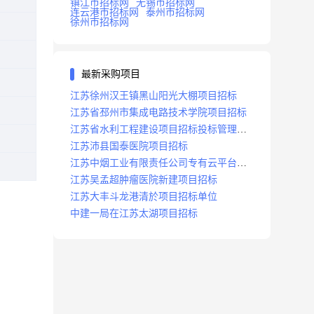
镇江市招标网
无锡市招标网
连云港市招标网
泰州市招标网
徐州市招标网
最新采购项目
江苏徐州汉王镇黑山阳光大棚项目招标
江苏省邳州市集成电路技术学院项目招标
江苏省水利工程建设项目招标投标管理办
法
江苏沛县国泰医院项目招标
江苏中烟工业有限责任公司专有云平台扩
容项目招标
江苏吴孟超肿瘤医院新建项目招标
江苏大丰斗龙港清於项目招标单位
中建一局在江苏太湖项目招标