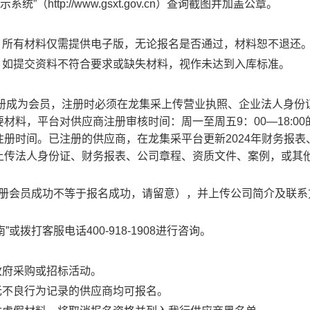
公示系统”（http://www.gsxt.gov.cn）查询截图并加盖公章。
，
所有材料仅需提供电子版，无论报名是否通过，材料恕不退还
，
如提交资料不符合要求或缺失材料，视作未达到入库标准。
)注册成为会员，
注册时必须在龙集采上传营业执照、企业法人身份
要材料，
平台对供应商注册审核时间：周一至周五
9：00—18:0
注册时间。
已注册的供应商，在龙集采平台更新
202
4
年财务报表
上传法人身份证、财务报表、公司章程、资质文件、案例，或其
册会员成功不等于报名成功，请留意）
，
并上传公司简介及联系
拨打客服电话400-918-1908进行咨询。
政府采购或招标活动。
无不良行为记录的供应商均可报名。