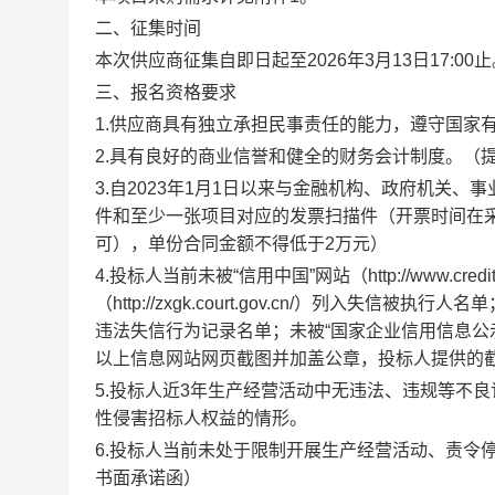
二、征集时间
本次供应商征集自即日起至
202
6
年
3
月
13
日
17:00
三、报名资格要求
1.供应商具有独立承担民事责任的能力，遵守国家
2.具有良好的商业信誉和健全的财务会计制度。
（
3.自2023年1月1日以来与金融机构、政府机关、
件和至少一张项目对应的发票扫描件（开票时间在
可），单份合同金额不得低于2万元）
4.
投标人当前未被
“信用中国”网站（http://www.
（http://zxgk.court.gov.cn/）列入失信被执行
违法失信行为记录名单；未被“国家企业信用信息公示系统”网
以上信息网站网页截图并加盖公章，投标人提供的
5.
投标人近
3年生产经营活动中无违法、违规等不
性侵害招标人权益的情形。
6.
投标人当前未处于限制开展生产经营活动、责令
书面承诺函）