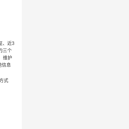
。
证、近
3
0的三个
、维护
他信息
方式