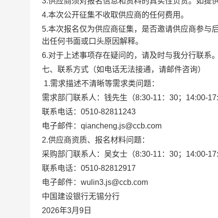
3.供应商须对报名信息和资料的真实性负责。如提
4.本次公开征集不收取供应商的任何费用。
5.本次报名仅为供应商征集，是否邀请供应商参与
出任何书面或口头原因解释。
6.对于上述事项存在疑问的，请及时与我分行联系
七、联系方式
（如电话无法接通，请邮件咨询）
1.需求描述不清晰等需求类问题：
需求部门联系人：
钱先生
（
8:30-11：30；14:00-17
联系电话：
0510-8281
1243
电子邮件：
qiancheng
.js@ccb.com
2.供应商资质、报名材料问题：
采购部门联系人：吴女士（
8:30-11：30；14:00-17
联系电话：
0510-82812917
电子邮件：
wulin3.js@ccb.com
中国建设银行无锡分行
2026年
3
月
9
日