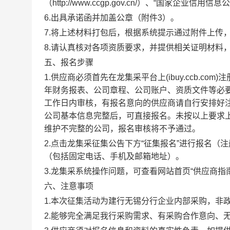
（http://www.ccgp.gov.cn/）、“国家企业信用信息
6
.出具承诺函并加盖公章（附件3）。
7
.将上述材料打包后，根据系统提示通过附件上传
8
.请认真核对各项资质要求，并提供相关证明材料
五、报名步骤
1.供应商必须首先在龙集采平台上(ibuy.ccb.com
年财务报表、公司章程、公司账户、资质文件等必
工作日内审核，有报名意向的供应商请自行安排好
公司基本信息完整后，
可直接报名。
未按以上要求
维护不完整的公司，报名审核将不予通过。
2.点击龙集采征集公告下方“征集报名”进行报名
（注
（包括固定电话、手机及邮箱地址）。
3.龙集采系统操作问题，可查看网站首页“供应商指南”或
六、注意事项
1.本次征集活动为建行无锡分行企业内部采购，非
2.能够完全满足我行采购需求、有采购合作意向、