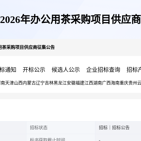
2026年办公用茶采购项目供应
公用茶采购项目供应商征集公告
标通知
开标公示
候选人公示
企业招标查询
招标
河南
天津
山西
内蒙古
辽宁
吉林
黑龙江
安徽
福建
江西
湖南
广西
海南
重庆
贵州
招标状态
招标｜招标公告
标书获取截止时间