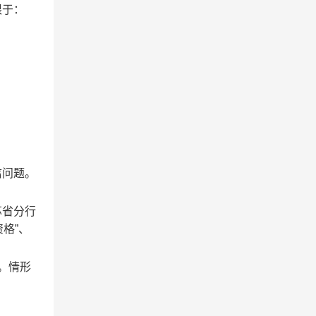
限于：
信问题
。
苏省分行
资格”、
。情形