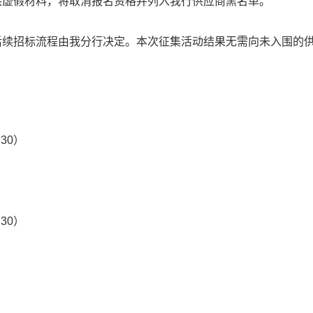
供虚假材料，将取消报名资格并列入我行供应商黑名单。
后续招标流程由我分行决定。本次征集活动结果无需向未入围的
。
:30）
:30）