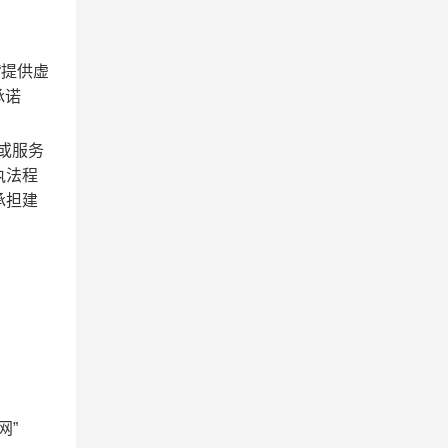
“提供虚
承诺
或服务
执法程
承担建
网”