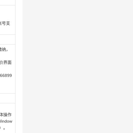
账号支
缴纳，
价界面
6899
具体操作
ndow
04）。