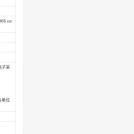
5.co
电子采
各单位