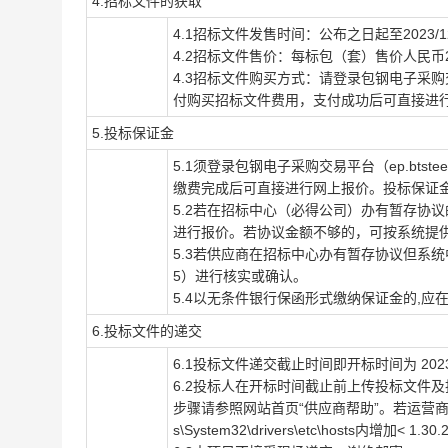
4.招标文件的获取
4.1招标文件发售时间：公布之日起至2023/12/23
4.2招标文件售价：每标包（套）售价人民币
4.3招标文件购买方式：请登录包钢电子采购交
付购买招标文件费用，支付成功后可直接进
5.投标保证金
5.1须登录包钢电子采购交易平台（ep.bt
缴费完成后可直接进行网上报价。投标保证
5.2若在招标中心（必得公司）办有暂存协
进行报价。若协议金额不够的，可按系统提
5.3若供应商在招标中心办有暂存协议但系统
5）进行核实或确认。
5.4以无条件银行保函形式缴纳保证金的,应
6.投标文件的递交
6.1投标文件递交截止时间即开标时间为 2023/1
6.2投标人在开标时间截止前上传投标文件及投标
步骤请参照网站首页“供应商帮助”。若运营商
s\System32\drivers\etc\hosts内增加< 