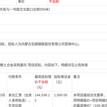
单价
不含税
大街与一号路交叉路口北侧200米）
招标，招标人为内蒙古包钢钢联股份有限公司营销中心。
2月需用稀土合金采购委托 项目招标，内容如下，明细详见公告附表
付款条件
最高投标限
投标保证金
备注
价
不含税
（元）
（元）
年3月
承兑汇票（出卖
144,538.1
1,000.00
本项目报综合优惠率，
人承担贴息），
2
项明细报价=项目明细
先货后款
的最高限价*（100-综