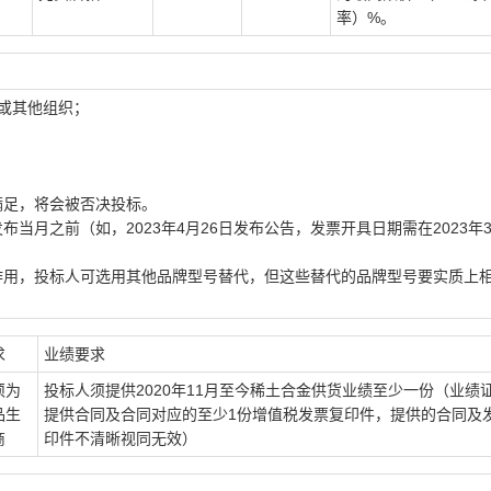
率）%。
人或其他组织；
满足，将会被否决投标。
当月之前（如，2023年4月26日发布公告，发票开具日期需在2023年3
作用，投标人可选用其他品牌型号替代，但这些替代的品牌型号要实质上
求
业绩要求
须为
投标人须提供2020年11月至今稀土合金供货业绩至少一份（业绩
品生
提供合同及合同对应的至少1份增值税发票复印件，提供的合同及
商
印件不清晰视同无效）