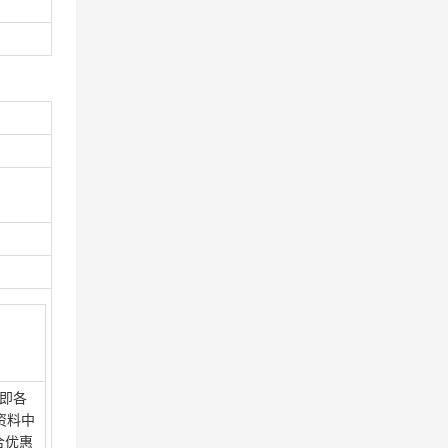
即各
资料中
合优惠