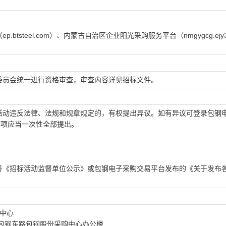
steel.com）、内蒙古自治区企业阳光采购服务平台（nmgygcg.ejy36
委员会统一进行资格审查，审查内容详见招标文件。
活动违反法律、法规和规章规定的，有权提出异议。如有异议可登录包钢
事项应当一次性全部提出。
号《招标活动监督单位公示》或包钢电子采购交易平台发布的《关于发布
销中心
包钢东路包钢股份采购中心办公楼