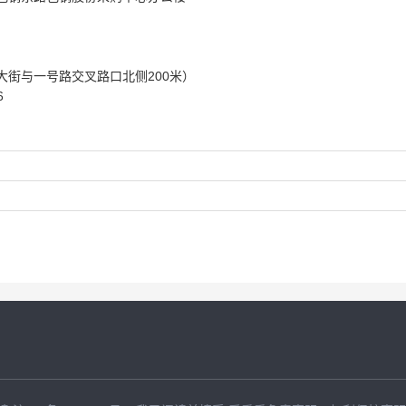
大街与一号路交叉路口北侧200米）
6