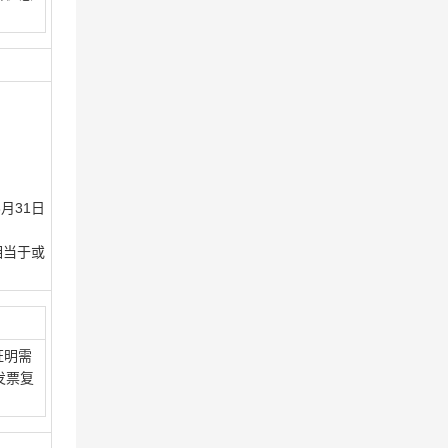
月31日
相当于或
证明需
发票复