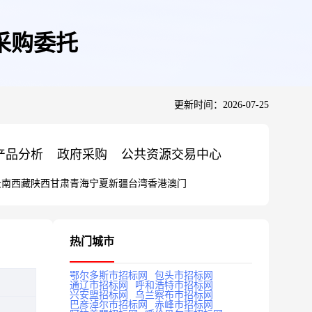
采购委托
更新时间：2026-07-25
产品分析
政府采购
公共资源交易中心
云南
西藏
陕西
甘肃
青海
宁夏
新疆
台湾
香港
澳门
热门城市
鄂尔多斯市招标网
包头市招标网
通辽市招标网
呼和浩特市招标网
兴安盟招标网
乌兰察布市招标网
巴彦淖尔市招标网
赤峰市招标网