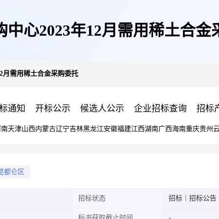
中心2023年12月需用稀土合金
年12月需用稀土合金采购委托
标通知
开标公示
候选人公示
企业招标查询
招标
河南
天津
山西
内蒙古
辽宁
吉林
黑龙江
安徽
福建
江西
湖南
广西
海南
重庆
贵州
昆都仑区
招标状态
招标｜招标公告
标书获取截止时间