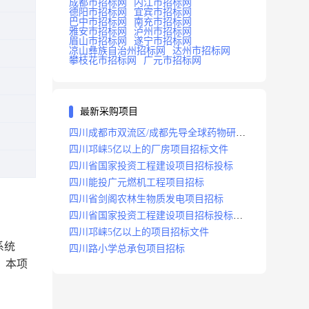
成都市招标网
内江市招标网
德阳市招标网
宜宾市招标网
巴中市招标网
南充市招标网
雅安市招标网
泸州市招标网
眉山市招标网
遂宁市招标网
凉山彝族自治州招标网
达州市招标网
攀枝花市招标网
广元市招标网
最新采购项目
四川成都市双流区/成都先导全球药物研发
生产基地(一期)(dj)项目招标标段
四川邛崃5亿以上的厂房项目招标文件
四川省国家投资工程建设项目招标投标
四川能投广元燃机工程项目招标
四川省剑阁农林生物质发电项目招标
四川省国家投资工程建设项目招标投标
2008年版
四川邛崃5亿以上的项目招标文件
系统
四川路小学总承包项目招标
。
本项