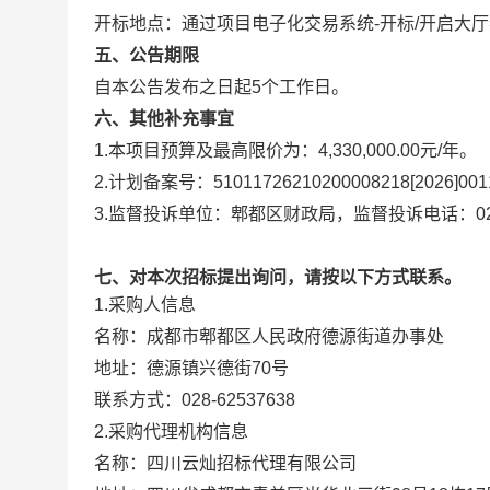
开标地点：
通过项目电子化交易系统-开标/开启大
五、公告期限
自本公告发布之日起
5
个工作日。
六、其他补充事宜
1.本项目预算及最高限价为：4,330,000.00元/年。
2.计划备案号：51011726210200008218[2026]00
3.监督投诉单位：郫都区财政局，监督投诉电话：028-
七、对本次招标提出询问，请按以下方式联系。
1.采购人信息
名称：
成都市郫都区人民政府德源街道办事处
地址：
德源镇兴德街70号
联系方式：
028-62537638
2.采购代理机构信息
名称：
四川云灿招标代理有限公司