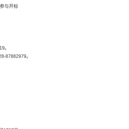
厅参与开标
119。
87882979。