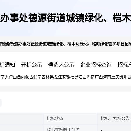
办事处德源街道城镇绿化、桤木
府德源街道办事处德源街道城镇绿化、桤木河绿化、临时绿化管护项目招
公告
标通知
开标公示
候选人公示
企业招标查询
招标
河南
天津
山西
内蒙古
辽宁
吉林
黑龙江
安徽
福建
江西
湖南
广西
海南
重庆
贵州
招标状态
招标｜招标公告
标书获取截止时间