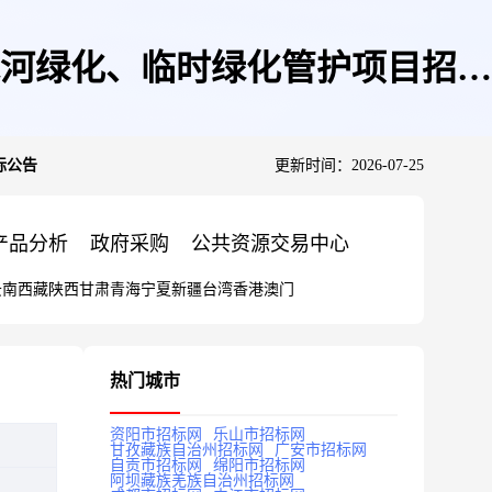
河绿化、临时绿化管护项目招标
标公告
更新时间：2026-07-25
产品分析
政府采购
公共资源交易中心
云南
西藏
陕西
甘肃
青海
宁夏
新疆
台湾
香港
澳门
热门城市
资阳市招标网
乐山市招标网
甘孜藏族自治州招标网
广安市招标网
自贡市招标网
绵阳市招标网
阿坝藏族羌族自治州招标网